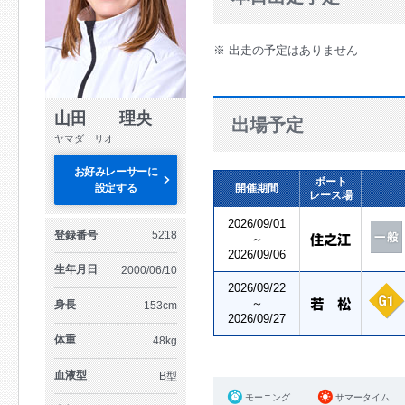
※ 出走の予定はありません
山田 理央
出場予定
ヤマダ リオ
お好みレーサーに
ボート
設定する
開催期間
レース場
2026/09/01
登録番号
5218
～
2026/09/06
生年月日
2000/06/10
2026/09/22
～
身長
153cm
2026/09/27
体重
48kg
血液型
B型
モーニング
サマータイム