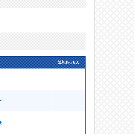
追加あっせん
〜
杯