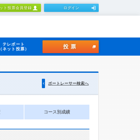
ット投票会員登録
ログイン
テレボート
投票
（ネット投票）
ボートレーサー検索へ
績
コース別成績