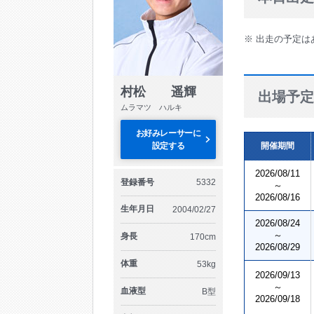
※ 出走の予定は
村松 遥輝
出場予定
ムラマツ ハルキ
お好みレーサーに
設定する
開催期間
2026/08/11
登録番号
5332
～
2026/08/16
生年月日
2004/02/27
2026/08/24
～
身長
170cm
2026/08/29
体重
53kg
2026/09/13
～
血液型
B型
2026/09/18