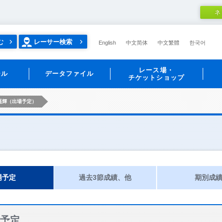
ネ
む
レーサー検索
English
中文简体
中文繁體
한국어
レース場・
ール
データファイル
チケットショップ
遥輝（出場予定）
場予定
過去3節成績、他
期別成
予定