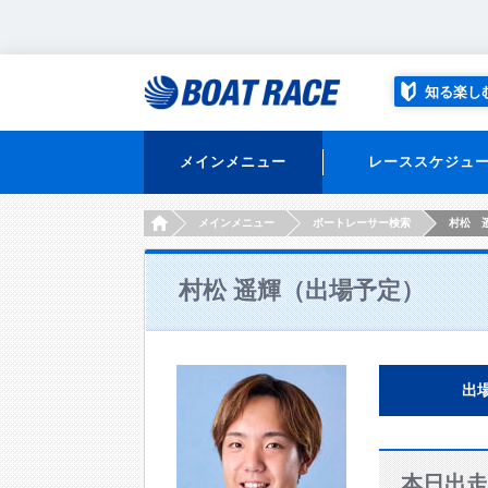
知る楽し
メインメニュー
レーススケジュ
HOME
メインメニュー
ボートレーサー検索
村松 
村松 遥輝（出場予定）
出
本日出走