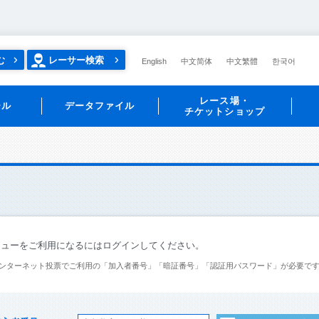
む
レーサー検索
English
中文简体
中文繁體
한국어
レース場・
ール
データファイル
チケットショップ
ニューをご利用になるにはログインしてください。
ンターネット投票でご利用の「加入者番号」「暗証番号」「認証用パスワード」が必要で