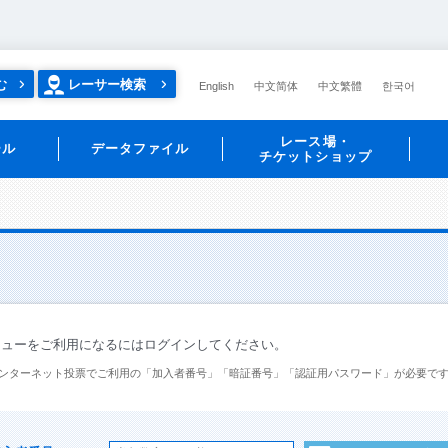
む
レーサー検索
English
中文简体
中文繁體
한국어
レース場・
ール
データファイル
チケットショップ
ニューをご利用になるにはログインしてください。
ンターネット投票でご利用の「加入者番号」「暗証番号」「認証用パスワード」が必要で