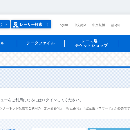
む
レーサー検索
English
中文简体
中文繁體
한국어
レース場・
ール
データファイル
チケットショップ
ニューをご利用になるにはログインしてください。
ンターネット投票でご利用の「加入者番号」「暗証番号」「認証用パスワード」が必要で