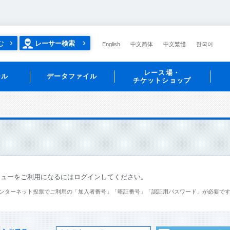
む
レーサー検索
English
中文简体
中文繁體
한국어
レース場・
ール
データファイル
チケットショップ
ニューをご利用になるにはログインしてください。
ンターネット投票でご利用の「加入者番号」「暗証番号」「認証用パスワード」が必要で