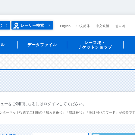
む
レーサー検索
English
中文简体
中文繁體
한국어
レース場・
ール
データファイル
チケットショップ
ニューをご利用になるにはログインしてください。
ンターネット投票でご利用の「加入者番号」「暗証番号」「認証用パスワード」が必要で