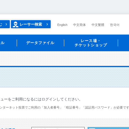
む
レーサー検索
English
中文简体
中文繁體
한국어
レース場・
ール
データファイル
チケットショップ
ニューをご利用になるにはログインしてください。
ンターネット投票でご利用の「加入者番号」「暗証番号」「認証用パスワード」が必要で