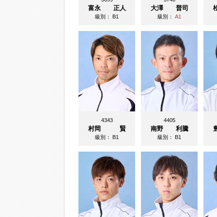
富永 正人
大澤 普司
級別：
B1
級別：
A1
4343
4405
村岡 賢
南野 利騰
級別：
B1
級別：
B1