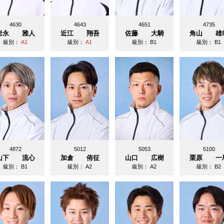
4630
4643
4651
4735
岩永 雅人
近江 翔吾
佐藤 大騎
角山 雄
級別：
A1
級別：
A1
級別：
B1
級別：
B1
4872
5012
5053
5100
山下 流心
加倉 侑征
山口 広樹
栗原 一
級別：
B1
級別：
A2
級別：
A2
級別：
B2