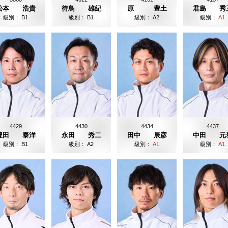
松本 浩貴
待鳥 雄紀
原 豊土
君島 秀
級別：
B1
級別：
B1
級別：
A2
級別：
A1
4429
4430
4434
4437
豊田 泰洋
永田 秀二
田中 辰彦
中田 元
級別：
B1
級別：
A2
級別：
A1
級別：
A1