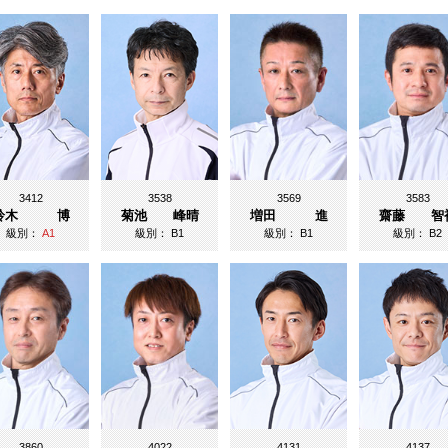
3412
3538
3569
3583
鈴木 博
菊池 峰晴
増田 進
齋藤 智
級別：
A1
級別：
B1
級別：
B1
級別：
B2
3860
4022
4131
4137