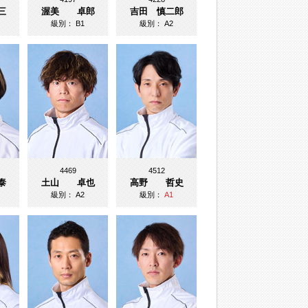
三
渥美 卓郎
吉田 慎二郎
級別：
B1
級別：
A2
4469
4512
泰
土山 卓也
高野 哲史
級別：
A2
級別：
A1