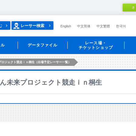
ネ
む
レーサー検索
English
中文简体
中文繁體
한국어
レース場・
ール
データファイル
チケットショップ
プロジェクト競走ｉｎ桐生（出場予定レーサー一覧）
ん未来プロジェクト競走ｉｎ桐生