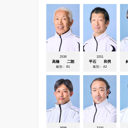
2538
3251
高橋 二朗
平石 和男
級別：
B1
級別：
A2
3699
3740