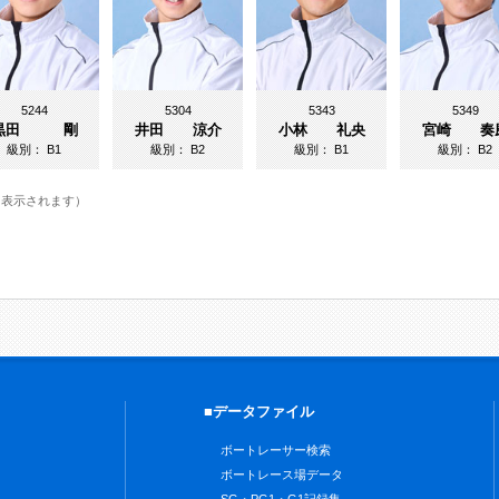
5244
5304
5343
5349
黒田 剛
井田 涼介
小林 礼央
宮崎 奏
級別：
B1
級別：
B2
級別：
B1
級別：
B2
に表示されます）
■データファイル
ボートレーサー検索
ボートレース場データ