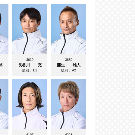
3619
3659
裕
長谷川 充
藤生 雄人
級別：
B1
級別：
A2
4197
4228