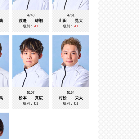
4748
4761
哉
渡邉 雄朗
山田 晃大
級別：
A1
級別：
A1
5107
5154
馬
松本 真広
村松 栄太
級別：
B1
級別：
B1