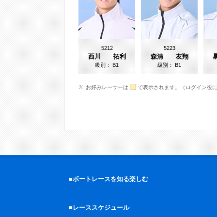
5212
5223
西川 拓利
森清 友翔
級別：
B1
級別：
B1
お好みレーサーは
で表示されます。（ログイン後
■ボートレースを知る楽しむ
■レーススケジュール