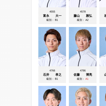
4555
4578
富永 大一
藤山 雅弘
級別：
B1
級別：
A2
4766
4786
石井 孝之
佐藤 博亮
級別：
B1
級別：
A1