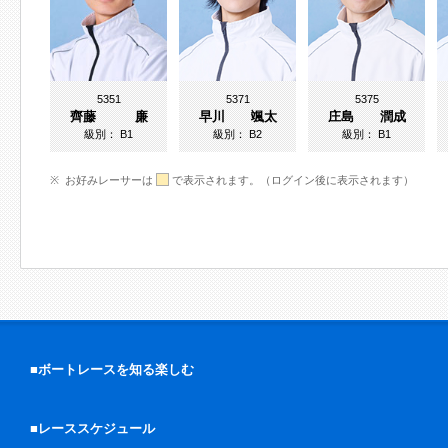
5351
5371
5375
齊藤 廉
早川 颯太
庄島 潤成
級別：
B1
級別：
B2
級別：
B1
お好みレーサーは
で表示されます。（ログイン後に表示されます）
■ボートレースを知る楽しむ
■レーススケジュール