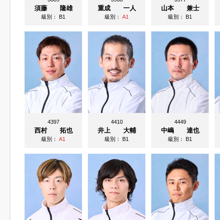
須藤 隆雄
重成 一人
山本 兼士
級別：
B1
級別：
A1
級別：
B1
4397
4410
4449
西村 拓也
井上 大輔
中嶋 達也
級別：
A1
級別：
B1
級別：
B1