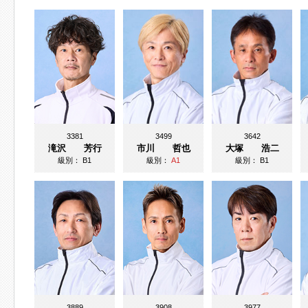
3381
3499
3642
滝沢 芳行
市川 哲也
大塚 浩二
級別：
B1
級別：
A1
級別：
B1
3889
3908
3977