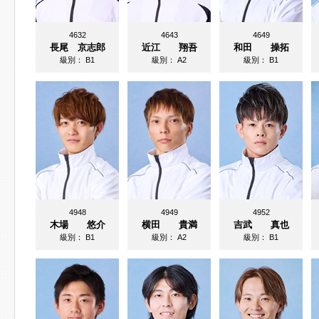
4632
4643
4649
長尾 京志郎
近江 翔吾
和田 操拓
級別：
B1
級別：
A2
級別：
B1
4948
4949
4952
木場 悠介
横田 貴満
吉武 真也
級別：
B1
級別：
A2
級別：
B1