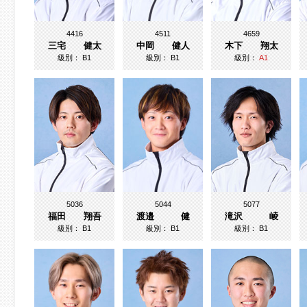
4416
4511
4659
三宅 健太
中岡 健人
木下 翔太
級別：
B1
級別：
B1
級別：
A1
5036
5044
5077
福田 翔吾
渡邉 健
滝沢 崚
級別：
B1
級別：
B1
級別：
B1