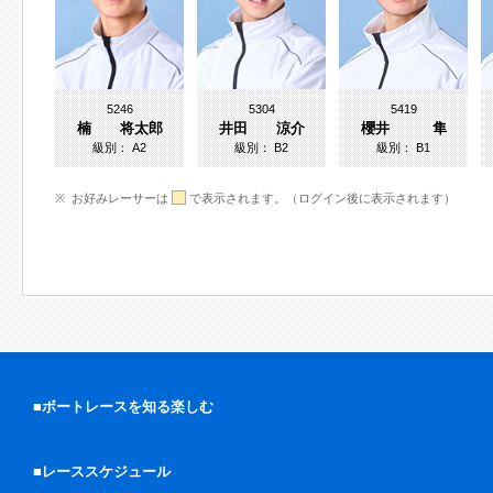
5246
5304
5419
楠 将太郎
井田 涼介
櫻井 隼
級別：
A2
級別：
B2
級別：
B1
お好みレーサーは
で表示されます。（ログイン後に表示されます）
■ボートレースを知る楽しむ
■レーススケジュール