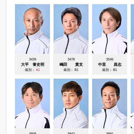
3439
3478
3546
大平 誉史明
嶋田 貴支
中里 昌志
級別：
A1
級別：
B1
級別：
B1
3808
3842
3891