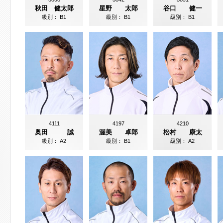
秋田 健太郎
星野 太郎
谷口 健一
級別：
B1
級別：
B1
級別：
B1
4111
4197
4210
奥田 誠
渥美 卓郎
松村 康太
級別：
A2
級別：
B1
級別：
A2