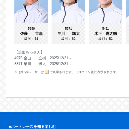
5359
5371
5411
佐藤 世那
早川 颯太
木下 虎之輔
級別：
B1
級別：
B2
級別：
B2
【追加あっせん】
4976 金山 立樹 2025/12/31～
5371 早川 颯太 2025/12/31～
お好みレーサーは
で表示されます。（ログイン後に表示されます）
■ボートレースを知る楽しむ