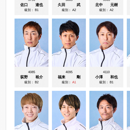
佐口 達也
久田 武
北中 元樹
級別：
B1
級別：
A2
級別：
A2
4085
4095
4110
荻野 裕介
福来 剛
小澤 和也
級別：
B2
級別：
A1
級別：
B1