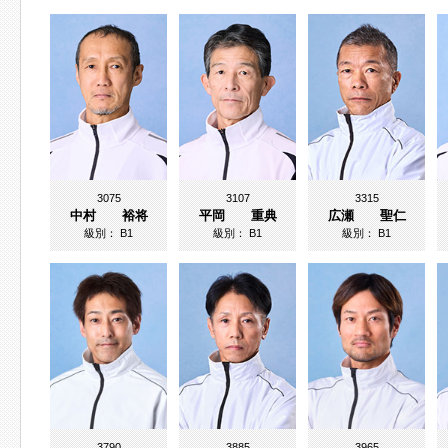
3075
3107
3315
中村 裕将
平岡 重典
広瀬 聖仁
級別：
B1
級別：
B1
級別：
B1
3790
3885
3965