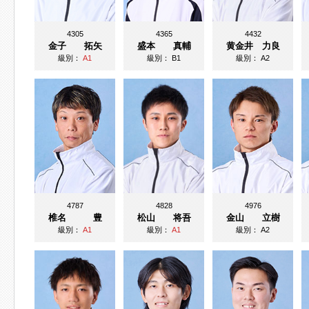
4305
4365
4432
金子 拓矢
盛本 真輔
黄金井 力良
級別：
A1
級別：
B1
級別：
A2
4787
4828
4976
椎名 豊
松山 将吾
金山 立樹
級別：
A1
級別：
A1
級別：
A2