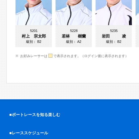
5201
5228
5235
村上 宗太郎
若林 樹蘭
岩田 凌
級別：
B2
級別：
A2
級別：
B2
お好みレーサーは
で表示されます。（ログイン後に表示されます）
■ボートレースを知る楽しむ
■レーススケジュール