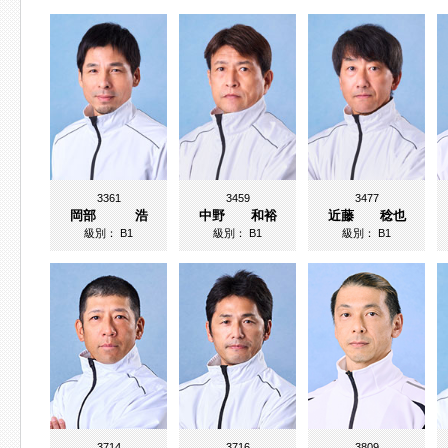
3361
3459
3477
岡部 浩
中野 和裕
近藤 稔也
級別：
B1
級別：
B1
級別：
B1
3714
3716
3809