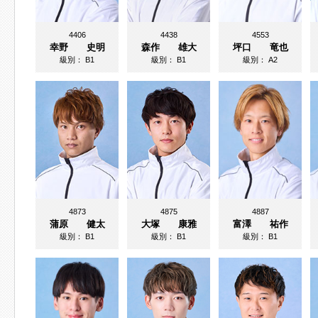
4406
4438
4553
幸野 史明
森作 雄大
坪口 竜也
級別：
B1
級別：
B1
級別：
A2
4873
4875
4887
蒲原 健太
大塚 康雅
富澤 祐作
級別：
B1
級別：
B1
級別：
B1