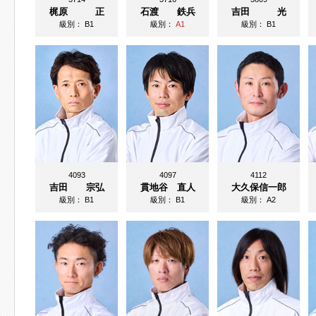
梶原 正
石渡 鉄兵
吉田 光
級別：
B1
級別：
A1
級別：
B1
4093
4097
4112
吉田 宗弘
貫地谷 直人
大久保信一郎
級別：
B1
級別：
B1
級別：
A2