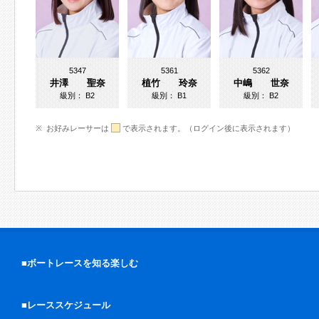
5347
5361
5362
井澤 聖奈
植竹 玲奈
中嶋 世奈
級別：
B2
級別：
B1
級別：
B2
お好みレーサーは
で表示されます。（ログイン後に表示されます）
■ボートレースを知る楽しむ
■レーススケジュール