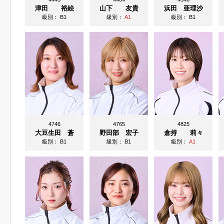
津田 裕絵
山下 友貴
浜田 亜理沙
級別：
B1
級別：
A1
級別：
B1
4746
4765
4825
大豆生田 蒼
野田部 宏子
倉持 莉々
級別：
B1
級別：
B1
級別：
A1