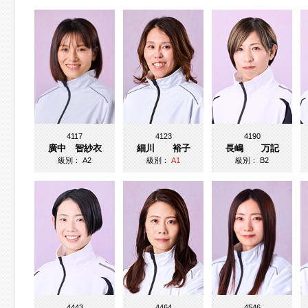
4117
4123
4190
廣中 智紗衣
細川 裕子
長嶋 万記
級別：
A2
級別：
A1
級別：
B2
4443
4464
4546