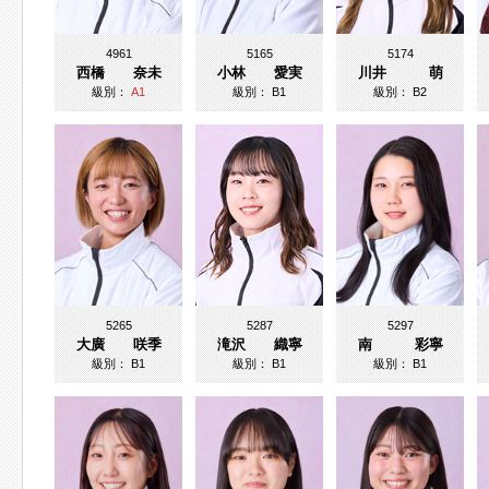
4961
5165
5174
西橋 奈未
小林 愛実
川井 萌
級別：
A1
級別：
B1
級別：
B2
5265
5287
5297
大廣 咲季
滝沢 織寧
南 彩寧
級別：
B1
級別：
B1
級別：
B1