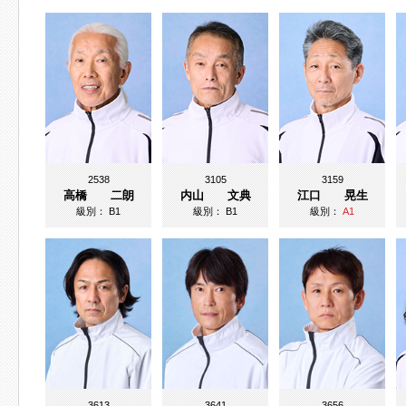
2538
3105
3159
高橋 二朗
内山 文典
江口 晃生
級別：
B1
級別：
B1
級別：
A1
3613
3641
3656