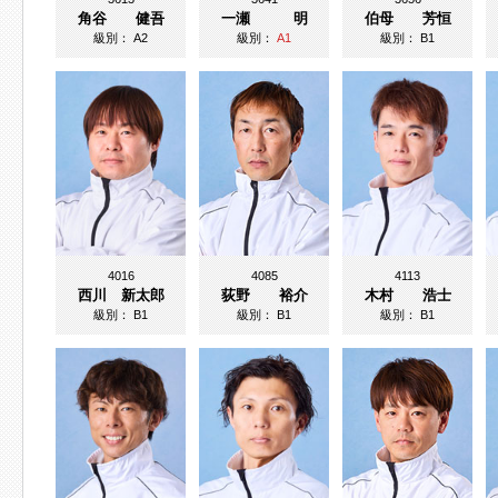
角谷 健吾
一瀬 明
伯母 芳恒
級別：
A2
級別：
A1
級別：
B1
4016
4085
4113
西川 新太郎
荻野 裕介
木村 浩士
級別：
B1
級別：
B1
級別：
B1