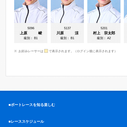
5096
5137
5201
上原 崚
川原 涼
村上 宗太郎
級別：
B1
級別：
B1
級別：
A2
お好みレーサーは
で表示されます。（ログイン後に表示されます）
■ボートレースを知る楽しむ
■レーススケジュール