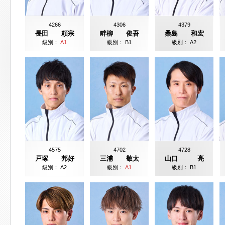
4266
4306
4379
長田 頼宗
畔柳 俊吾
桑島 和宏
級別：
A1
級別：
B1
級別：
A2
4575
4702
4728
戸塚 邦好
三浦 敬太
山口 亮
級別：
A2
級別：
A1
級別：
B1