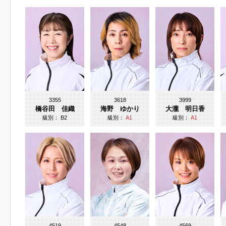
3355
3618
3999
橋谷田 佳織
海野 ゆかり
大瀧 明日香
級別：
B2
級別：
A1
級別：
A1
4519
4548
4569