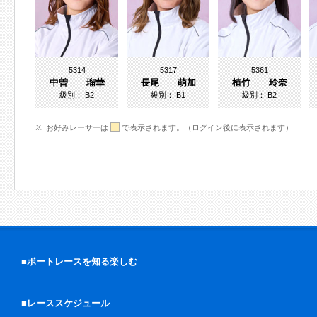
5314
5317
5361
中曽 瑠華
長尾 萌加
植竹 玲奈
級別：
B2
級別：
B1
級別：
B2
お好みレーサーは
で表示されます。（ログイン後に表示されます）
■ボートレースを知る楽しむ
■レーススケジュール