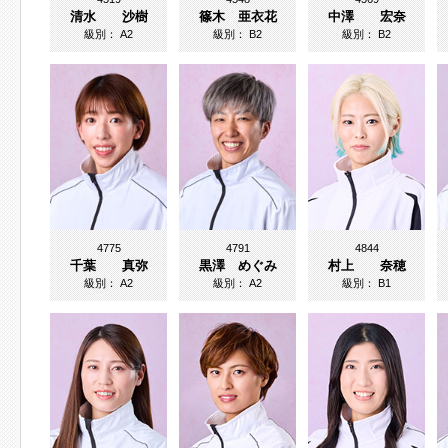
清水 沙樹
篠木 亜衣花
中澤 宏奈
級別：
A2
級別：
B2
級別：
B2
4775
4791
4844
千葉 真弥
黒澤 めぐみ
村上 奈穂
級別：
A2
級別：
A2
級別：
B1