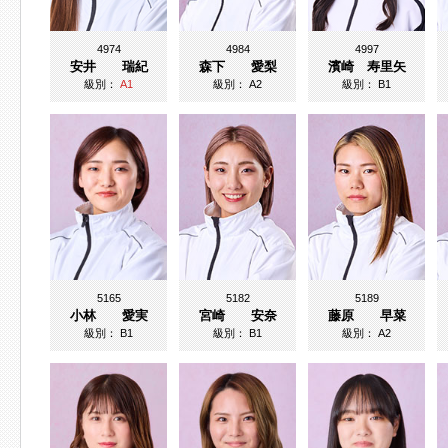
4974
4984
4997
安井 瑞紀
森下 愛梨
濱崎 寿里矢
級別：
A1
級別：
A2
級別：
B1
5165
5182
5189
小林 愛実
宮崎 安奈
藤原 早菜
級別：
B1
級別：
B1
級別：
A2