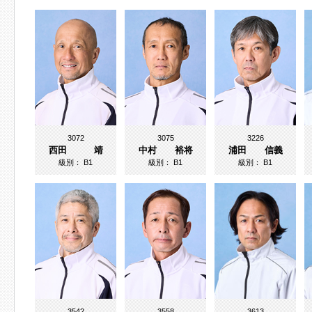
3072
3075
3226
西田 靖
中村 裕将
浦田 信義
級別：
B1
級別：
B1
級別：
B1
3542
3558
3613