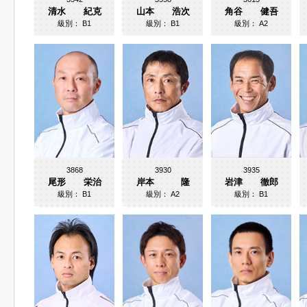
清水 紀克
山本 浩次
角谷 健吾
級別：
B1
級別：
B1
級別：
A2
3868
3930
3935
尾形 栄治
岸本 隆
岩津 徹郎
級別：
B1
級別：
A2
級別：
B1