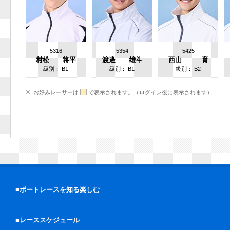
5316
5354
5425
村松 将平
渡邊 雄斗
西山 育
級別：
B1
級別：
B1
級別：
B2
お好みレーサーは
で表示されます。（ログイン後に表示されます）
■ボートレースを知る楽しむ
■レーススケジュール