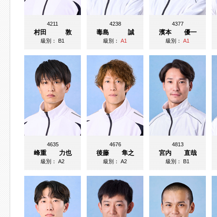
4211
4238
4377
村田 敦
毒島 誠
濱本 優一
級別：
B1
級別：
A1
級別：
A1
4635
4676
4813
峰重 力也
後藤 隼之
宮内 直哉
級別：
A2
級別：
A2
級別：
B1