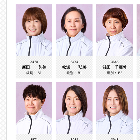
3470
3474
3645
新田 芳美
松瀬 弘美
淺田 千亜希
級別：
B1
級別：
B1
級別：
B2
3871
3932
3943