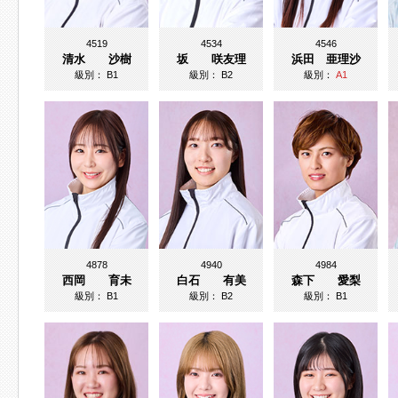
4519
4534
4546
清水 沙樹
坂 咲友理
浜田 亜理沙
級別：
B1
級別：
B2
級別：
A1
4878
4940
4984
西岡 育未
白石 有美
森下 愛梨
級別：
B1
級別：
B2
級別：
B1