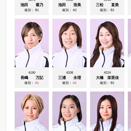
池田 紫乃
池田 浩美
三松 直美
級別：
B1
級別：
A2
級別：
B1
4190
4208
4224
長嶋 万記
三浦 永理
大橋 栄里佳
級別：
A1
級別：
A1
級別：
B1