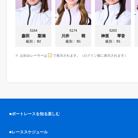
5164
5174
5203
森田 梨湖
川井 萌
神里 琴音
級別：
B2
級別：
B1
級別：
B1
お好みレーサーは
で表示されます。（ログイン後に表示されます）
■ボートレースを知る楽しむ
■レーススケジュール