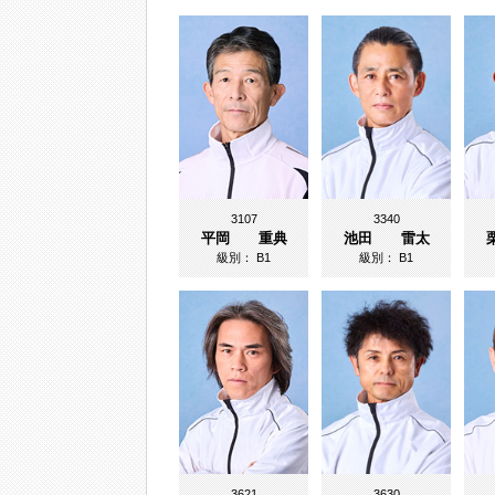
3107
3340
平岡 重典
池田 雷太
級別：
B1
級別：
B1
3621
3630