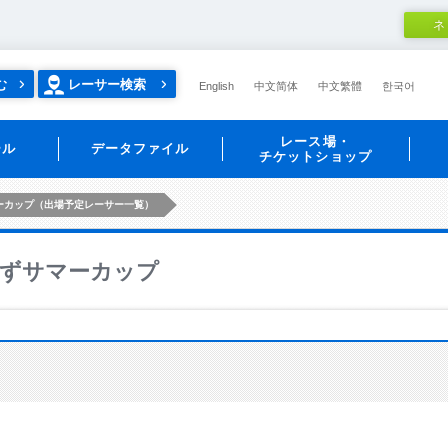
ネ
む
レーサー検索
English
中文简体
中文繁體
한국어
レース場・
ール
データファイル
チケットショップ
ーカップ（出場予定レーサー一覧）
ずサマーカップ