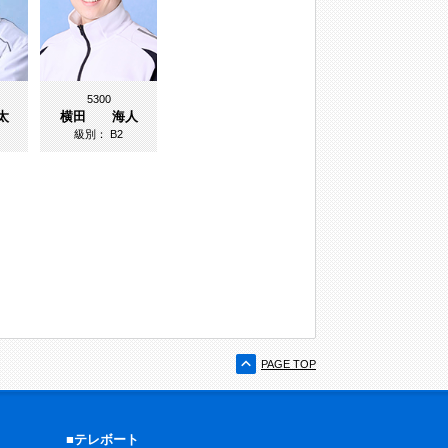
5300
太
横田 海人
級別：
B2
PAGE TOP
■テレボート