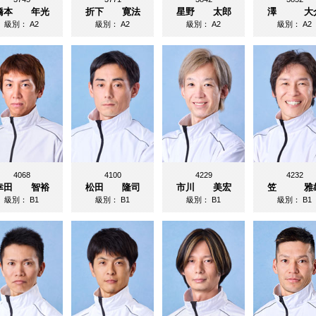
橋本 年光
折下 寛法
星野 太郎
澤 大
級別：
A2
級別：
A2
級別：
A2
級別：
A2
4068
4100
4229
4232
幸田 智裕
松田 隆司
市川 美宏
笠 雅
級別：
B1
級別：
B1
級別：
B1
級別：
B1