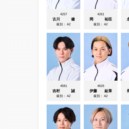
4257
4261
古川 健
岡 祐臣
級別：
A2
級別：
A2
4581
4626
吉村 誠
伊藤 紘章
級別：
A2
級別：
A2