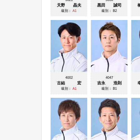
天野 晶夫
黒田 誠司
級別：
A1
級別：
B2
4002
4047
古結 宏
吉永 浩則
級別：
A1
級別：
B1