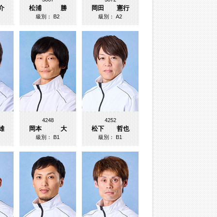
介
松浦 勝
岡田 憲行
級別：
B2
級別：
A2
4248
4252
雄
岡本 大
松下 哲也
級別：
B1
級別：
B1