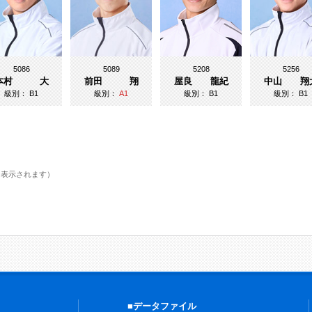
5086
5089
5208
5256
本村 大
前田 翔
屋良 龍紀
中山 翔
級別：
B1
級別：
A1
級別：
B1
級別：
B1
に表示されます）
■データファイル