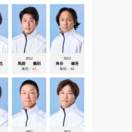
3612
3613
也
馬袋 義則
角谷 健吾
級別：
A1
級別：
A2
3867
3872