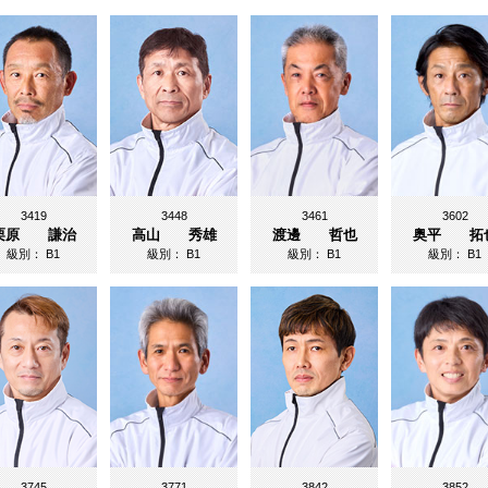
3419
3448
3461
3602
栗原 謙治
高山 秀雄
渡邊 哲也
奥平 拓
級別：
B1
級別：
B1
級別：
B1
級別：
B1
3745
3771
3842
3852