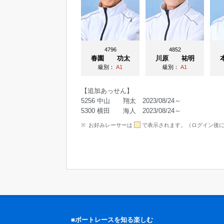
4796
4852
春園 功太
川原 祐明
級別：
A1
級別：
A1
【追加あっせん】
5256 中山 翔太 2023/08/24～
5300 横田 海人 2023/08/24～
お好みレーサーは
で表示されます。（ログイン後
■ボートレースを知る楽しむ