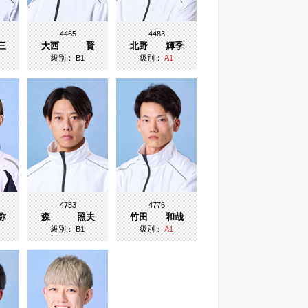
4465
4483
三
大西 賢
北野 輝季
級別：
B1
級別：
A1
4753
4776
弥
森 照夫
竹田 和哉
級別：
B1
級別：
A1