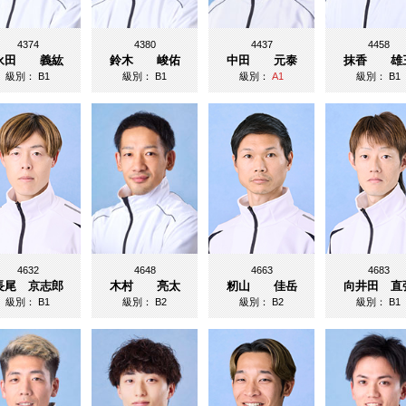
4374
4380
4437
4458
永田 義紘
鈴木 峻佑
中田 元泰
抹香 雄
級別：
B1
級別：
B1
級別：
A1
級別：
B1
4632
4648
4663
4683
長尾 京志郎
木村 亮太
籾山 佳岳
向井田 直
級別：
B1
級別：
B2
級別：
B2
級別：
B1