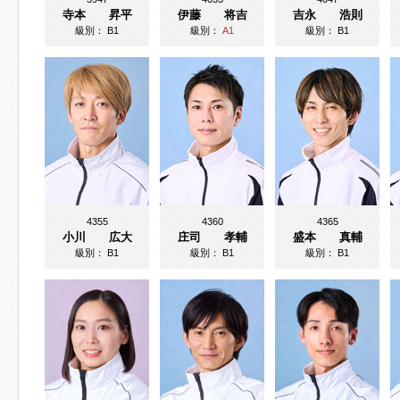
寺本 昇平
伊藤 将吉
吉永 浩則
級別：
B1
級別：
A1
級別：
B1
4355
4360
4365
小川 広大
庄司 孝輔
盛本 真輔
級別：
B1
級別：
B1
級別：
B1