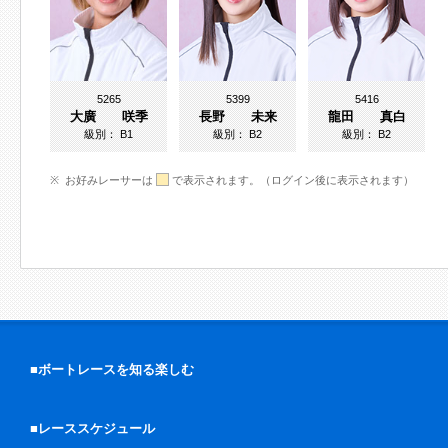
5265
5399
5416
大廣 咲季
長野 未来
龍田 真白
級別：
B1
級別：
B2
級別：
B2
お好みレーサーは
で表示されます。（ログイン後に表示されます）
■ボートレースを知る楽しむ
■レーススケジュール