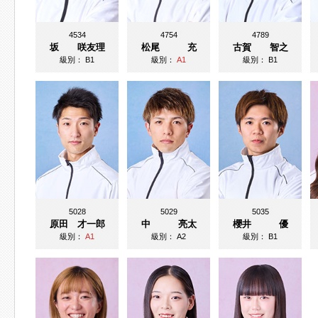
4534
4754
4789
坂 咲友理
松尾 充
古賀 智之
級別：
B1
級別：
A1
級別：
B1
5028
5029
5035
原田 才一郎
中 亮太
櫻井 優
級別：
A1
級別：
A2
級別：
B1