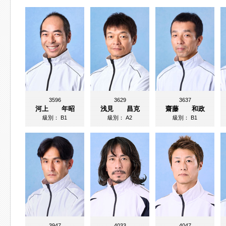
3596
3629
3637
河上 年昭
浅見 昌克
齋藤 和政
級別：
B1
級別：
A2
級別：
B1
3947
4033
4047