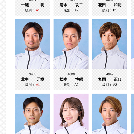
一瀬 明
清水 攻二
花田 和明
級別：
A1
級別：
A2
級別：
B1
3965
4000
4042
北中 元樹
松本 博昭
丸岡 正典
級別：
A1
級別：
A2
級別：
A2