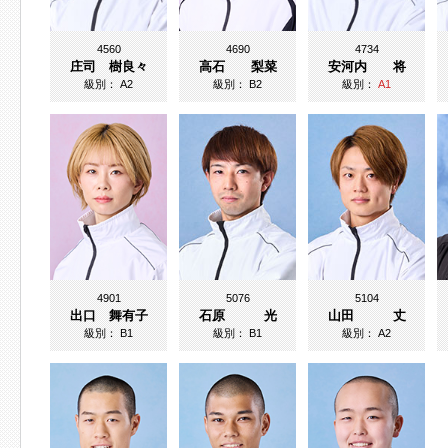
4560
4690
4734
庄司 樹良々
高石 梨菜
安河内 将
級別：
A2
級別：
B2
級別：
A1
4901
5076
5104
出口 舞有子
石原 光
山田 丈
級別：
B1
級別：
B1
級別：
A2