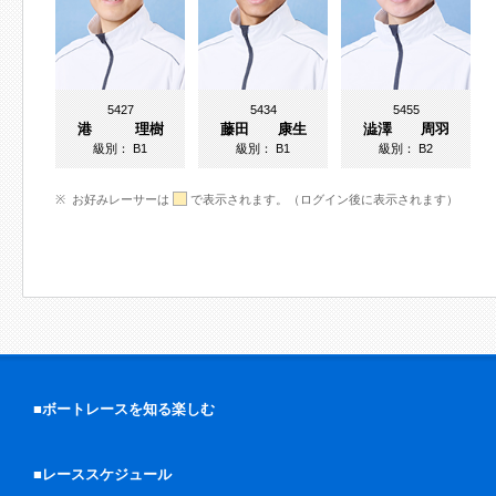
5427
5434
5455
港 理樹
藤田 康生
澁澤 周羽
級別：
B1
級別：
B1
級別：
B2
お好みレーサーは
で表示されます。（ログイン後に表示されます）
■ボートレースを知る楽しむ
■レーススケジュール