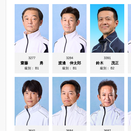
3277
3284
3391
齋藤 勇
渡邊 伸太郎
鈴木 茂正
級別：
B1
級別：
B1
級別：
B2
3641
3684
3687