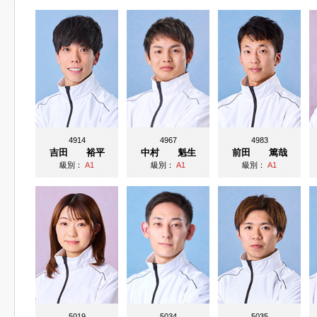
4914
4967
4983
吉田 裕平
中村 魁生
前田 篤哉
級別：
A1
級別：
A1
級別：
A1
5019
5034
5035