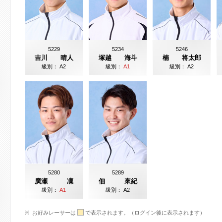
5229
5234
5246
吉川 晴人
塚越 海斗
楠 将太郎
級別：
A2
級別：
A1
級別：
A2
5280
5289
廣瀬 凜
佃 來紀
級別：
A1
級別：
A2
お好みレーサーは
で表示されます。（ログイン後に表示されます）