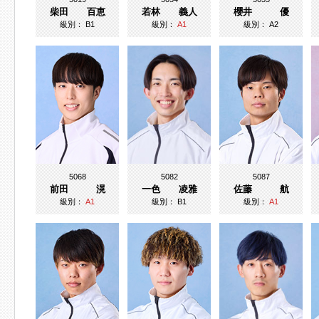
柴田 百恵
若林 義人
櫻井 優
級別：
B1
級別：
A1
級別：
A2
5068
5082
5087
前田 滉
一色 凌雅
佐藤 航
級別：
A1
級別：
B1
級別：
A1