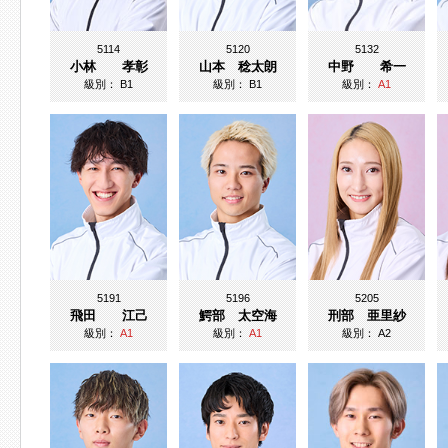
5114
5120
5132
小林 孝彰
山本 稔太朗
中野 希一
級別：
B1
級別：
B1
級別：
A1
5191
5196
5205
飛田 江己
鰐部 太空海
刑部 亜里紗
級別：
A1
級別：
A1
級別：
A2