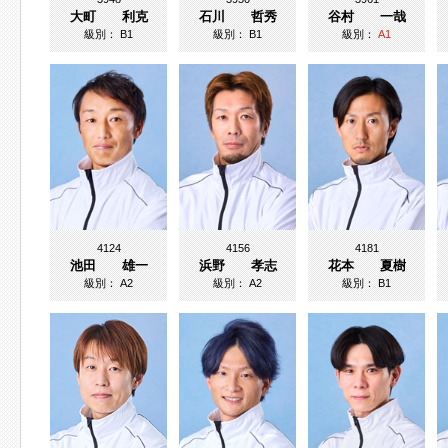
大町 利克
石川 哲秀
谷村 一哉
級別：
B1
級別：
B1
級別：
A1
4124
4156
4181
池田 雄一
浜野 孝志
花本 夏樹
級別：
A2
級別：
A2
級別：
B1