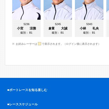
5236
5245
5343
小宮 涼雅
倉富 大誠
小林 礼央
級別：
B1
級別：
B1
級別：
B1
お好みレーサーは
で表示されます。（ログイン後に表示されます）
■ボートレースを知る楽しむ
■レーススケジュール