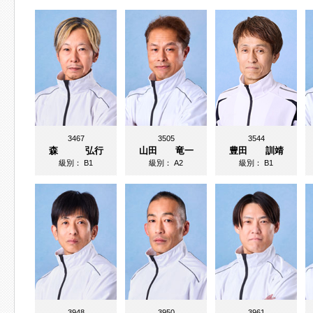
3467
3505
3544
森 弘行
山田 竜一
豊田 訓靖
級別：
B1
級別：
A2
級別：
B1
3948
3950
3961