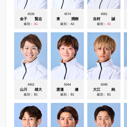
4539
4574
4581
金子 賢志
東 潤樹
吉村 誠
級別：
A1
級別：
A2
級別：
A1
4902
5044
5098
山川 雄大
渡邉 健
大江 純
級別：
B1
級別：
B1
級別：
B1