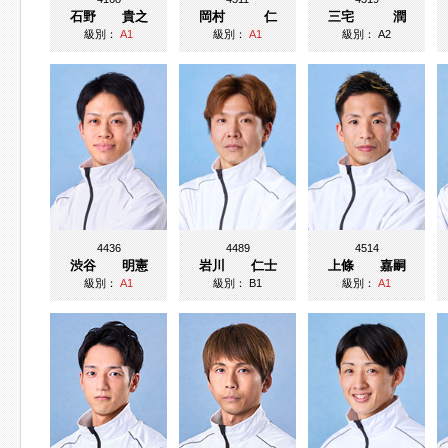
石野 貴之
岡村 仁
三宅 潤
級別：
A1
級別：
A1
級別：
A2
4436
4489
4514
渋谷 明憲
岩川 仁士
上條 嘉嗣
級別：
A1
級別：
B1
級別：
A1