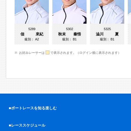
5289
5302
5325
佃 來紀
秋末 秦悟
澁川 夏
級別：
A2
級別：
B1
級別：
B1
お好みレーサーは
で表示されます。（ログイン後に表示されます）
■ボートレースを知る楽しむ
■レーススケジュール