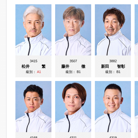
3415
3507
3882
松井 繁
藤井 徹
新田 智彰
級別：
A1
級別：
B1
級別：
B1
4168
4311
4319