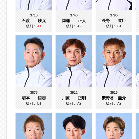
3716
3746
3796
石渡 鉄兵
岡瀬 正人
長野 道臣
級別：
A1
級別：
A2
級別：
B1
3878
3912
3915
胡本 悟志
川原 正明
繁野谷 圭介
級別：
B1
級別：
A2
級別：
A2