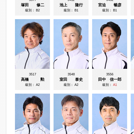
塚田 修二
池上 隆行
宮迫 暢彦
級別：
B2
級別：
B1
級別：
B1
3517
3548
3556
高橋 勲
室田 泰史
田中 信一郎
級別：
A2
級別：
A2
級別：
A1