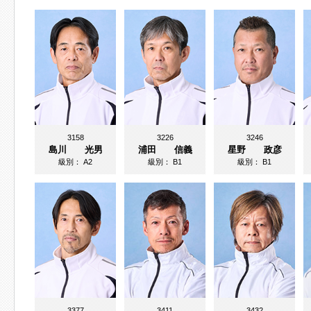
3158
3226
3246
島川 光男
浦田 信義
星野 政彦
級別：
A2
級別：
B1
級別：
B1
3377
3411
3432