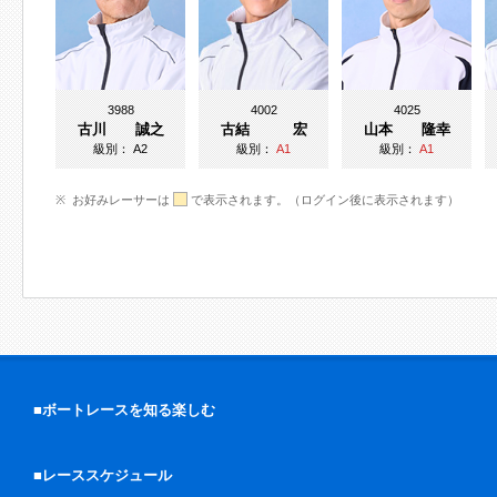
3988
4002
4025
古川 誠之
古結 宏
山本 隆幸
級別：
A2
級別：
A1
級別：
A1
お好みレーサーは
で表示されます。（ログイン後に表示されます）
■ボートレースを知る楽しむ
■レーススケジュール