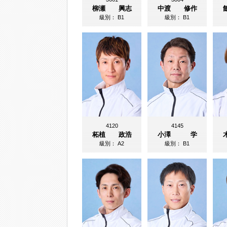
柳瀬 興志
中渡 修作
級別：
B1
級別：
B1
4120
4145
柘植 政浩
小澤 学
級別：
A2
級別：
B1