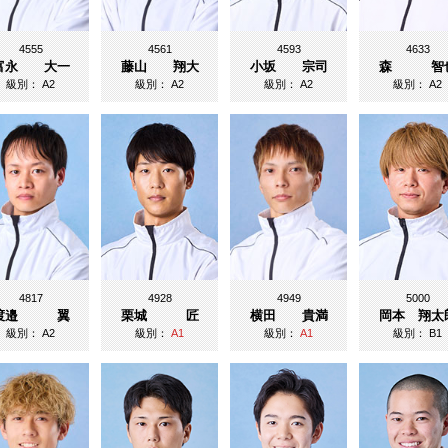
4555
4561
4593
4633
富永 大一
藤山 翔大
小坂 宗司
森 智
級別：
A2
級別：
A2
級別：
A2
級別：
A2
4817
4928
4949
5000
渡邉 翼
栗城 匠
横田 貴満
岡本 翔太
級別：
A2
級別：
A1
級別：
A1
級別：
B1