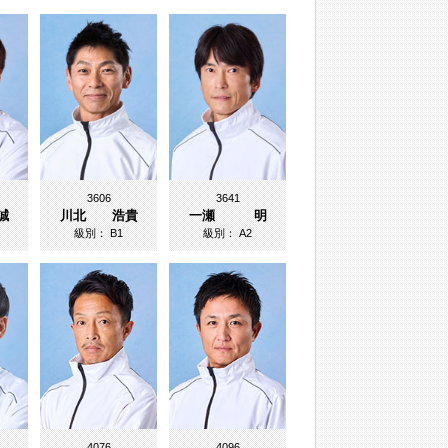
3606
3641
誠
川北 浩貴
一瀬 明
級別：
B1
級別：
A2
4076
4096