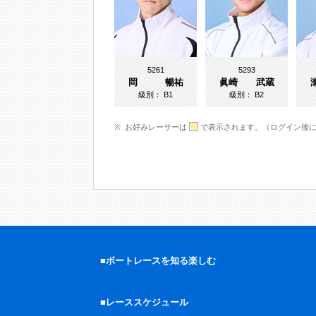
5261
5293
岡 暢祐
眞崎 武蔵
級別：
B1
級別：
B2
お好みレーサーは
で表示されます。（ログイン後
■ボートレースを知る楽しむ
■レーススケジュール