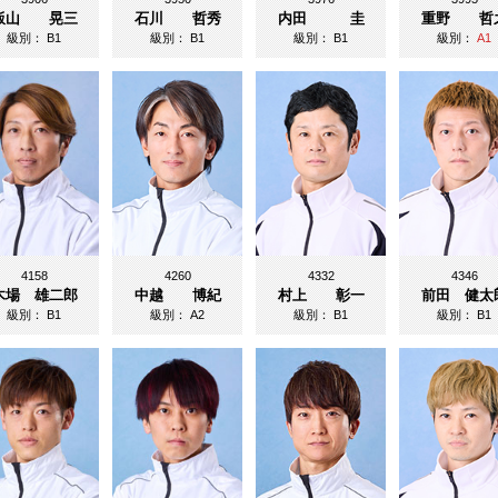
飯山 晃三
石川 哲秀
内田 圭
重野 哲
級別：
B1
級別：
B1
級別：
B1
級別：
A1
4158
4260
4332
4346
木場 雄二郎
中越 博紀
村上 彰一
前田 健太
級別：
B1
級別：
A2
級別：
B1
級別：
B1