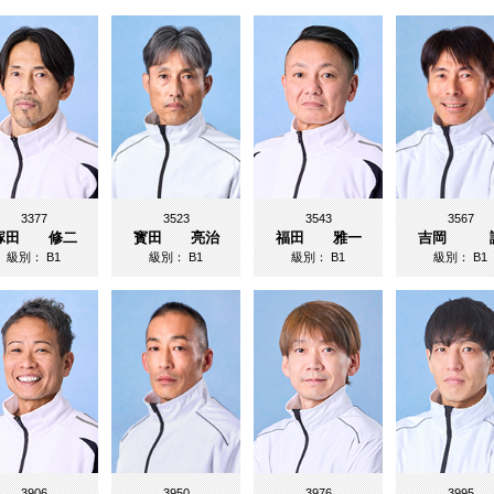
3377
3523
3543
3567
塚田 修二
寳田 亮治
福田 雅一
吉岡 
級別：
B1
級別：
B1
級別：
B1
級別：
B1
3906
3950
3976
3995