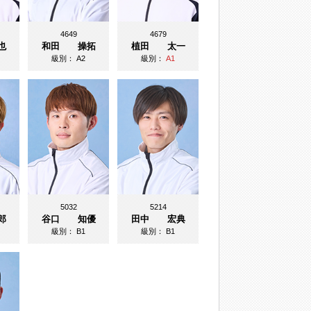
4649
4679
也
和田 操拓
植田 太一
級別：
A2
級別：
A1
5032
5214
郎
谷口 知優
田中 宏典
級別：
B1
級別：
B1