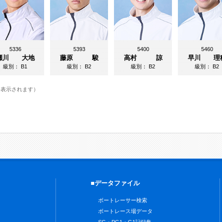
5336
5393
5400
5460
瀬川 大地
藤原 駿
高村 諒
早川 理
級別：
B1
級別：
B2
級別：
B2
級別：
B2
に表示されます）
■データファイル
ボートレーサー検索
ボートレース場データ