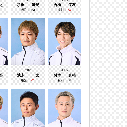
之
杉田 篤光
石橋 道友
級別：
A2
級別：
A1
4364
4365
郎
池永 太
盛本 真輔
級別：
A1
級別：
B1