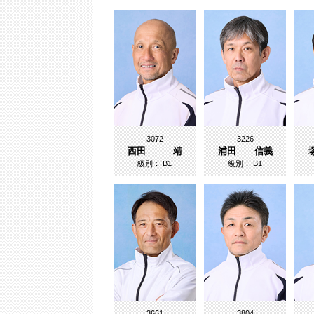
3072
3226
西田 靖
浦田 信義
級別：
B1
級別：
B1
3661
3804