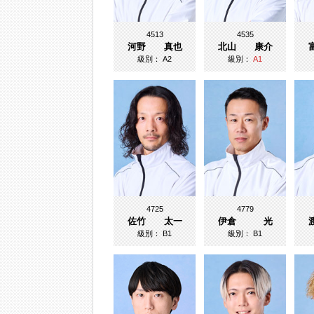
4513
4535
河野 真也
北山 康介
級別：
A2
級別：
A1
4725
4779
佐竹 太一
伊倉 光
級別：
B1
級別：
B1