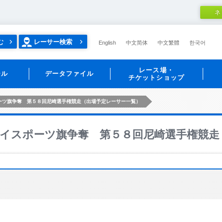
ネ
む
レーサー検索
English
中文简体
中文繁體
한국어
レース場・
ール
データファイル
チケットショップ
ーツ旗争奪 第５８回尼崎選手権競走（出場予定レーサー一覧）
イスポーツ旗争奪 第５８回尼崎選手権競走