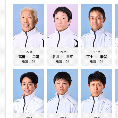
2538
3302
3752
高橋 二朗
谷川 里江
宇土 泰就
級別：
B1
級別：
B1
級別：
B1
4062
4082
4095