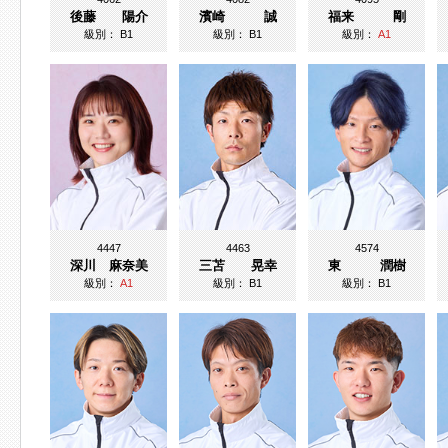
後藤 陽介
濱崎 誠
福来 剛
級別：
B1
級別：
B1
級別：
A1
4447
4463
4574
深川 麻奈美
三苫 晃幸
東 潤樹
級別：
A1
級別：
B1
級別：
B1