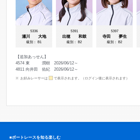
5336
5391
5397
瀬川 大地
出穂 和鼓
寺田 夢生
級別：
B1
級別：
B2
級別：
B2
【追加あっせん】
4574 東 潤樹 2026/06/12～
4811 向井田 佑紀 2026/06/12～
お好みレーサーは
で表示されます。（ログイン後に表示されます）
■ボートレースを知る楽しむ