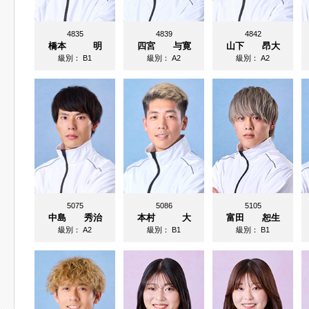
4835
4839
4842
橋本 明
四宮 与寛
山下 昂大
級別：
B1
級別：
A2
級別：
A2
5075
5086
5105
中島 秀治
本村 大
富田 恕生
級別：
A2
級別：
B1
級別：
B1