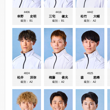
4406
4416
4442
幸野 史明
三宅 健太
松竹 大輔
級別：
B1
級別：
B1
級別：
A2
4824
4832
4925
松井 洪弥
権藤 俊光
森 悠稀
級別：
A2
級別：
A2
級別：
A2