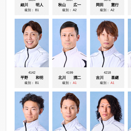
細川 明人
秋山 広一
岡田 憲行
級別：
B1
級別：
A2
級別：
A2
4142
4199
4218
平野 和明
北川 潤二
吉川 喜継
級別：
B1
級別：
A1
級別：
A1