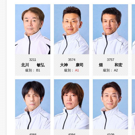
3211
3574
3757
北川 敏弘
大神 康司
畑 和宏
級別：
B1
級別：
A1
級別：
A2
4066
4094
4109