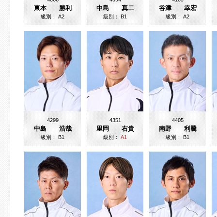
東本 勝利
中島 真二
谷津 幸宏
級別：
A2
級別：
B1
級別：
A2
4299
4351
4405
中島 浩哉
里岡 右貴
南野 利騰
級別：
B1
級別：
A1
級別：
B1