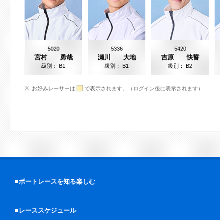
5020
5336
5420
宮村 勇哉
瀬川 大地
吉原 快誓
級別：
B1
級別：
B1
級別：
B2
お好みレーサーは
で表示されます。（ログイン後に表示されます）
■ボートレースを知る楽しむ
■レーススケジュール