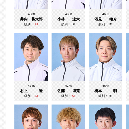
4600
4638
4652
井内 将太郎
小林 遼太
酒見 峻介
級別：
A1
級別：
B1
級別：
B1
4715
4786
4835
村上 遼
佐藤 博亮
橋本 明
級別：
A1
級別：
A1
級別：
B1