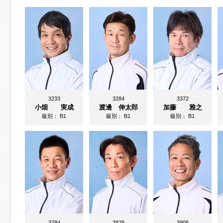
3233
3284
3372
小畑 実成
渡邊 伸太郎
加藤 雅之
級別：
B1
級別：
B1
級別：
B1
3784
3828
3906