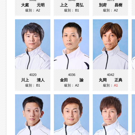
大庭 元明
上之 晃弘
別府 昌樹
級別：
A2
級別：
B1
級別：
A2
4020
4036
4042
川上 清人
金田 諭
丸岡 正典
級別：
B1
級別：
A2
級別：
A1