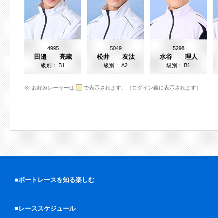
4995
5049
5298
田邉 亮蔵
松井 友汰
水谷 理人
級別：
B1
級別：
A2
級別：
B1
お好みレーサーは
で表示されます。（ログイン後に表示されます）
■ボートレースを知る楽しむ
■レーススケジュール