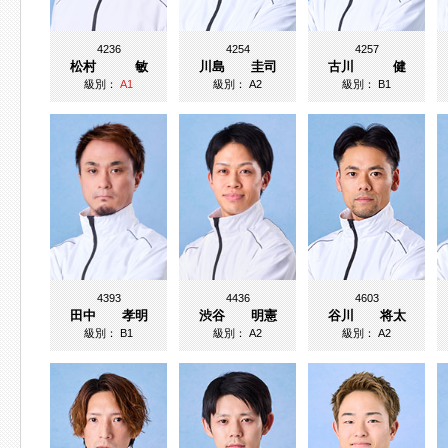
4236
4254
4257
松村 敏
川島 圭司
古川 健
級別：
A1
級別：
A2
級別：
B1
4393
4436
4603
田中 孝明
渋谷 明憲
谷川 将太
級別：
B1
級別：
A2
級別：
A2