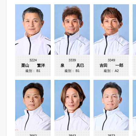
3224
3339
3349
栗山 繁洋
泉 具巳
吉田 一郎
級別：
B1
級別：
B1
級別：
A2
3662
3843
3873