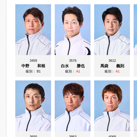
3459
3576
3612
中野 和裕
白水 勝也
馬袋 義則
級別：
B1
級別：
A1
級別：
A1
3930
3953
4068