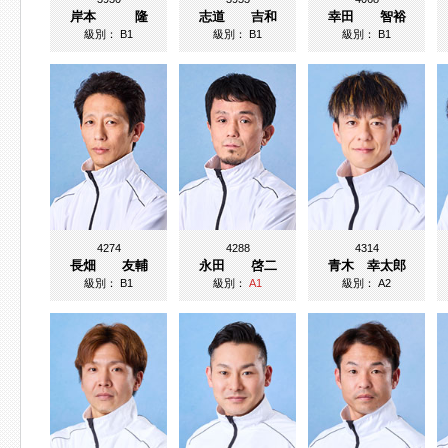
岸本 隆
志道 吉和
幸田 智裕
級別：
B1
級別：
B1
級別：
B1
4274
4288
4314
長畑 友輔
永田 啓二
青木 幸太郎
級別：
B1
級別：
A1
級別：
A2