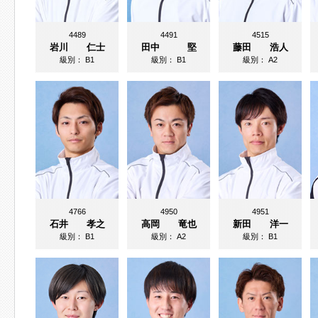
4489
4491
4515
岩川 仁士
田中 堅
藤田 浩人
級別：
B1
級別：
B1
級別：
A2
4766
4950
4951
石井 孝之
高岡 竜也
新田 洋一
級別：
B1
級別：
A2
級別：
B1