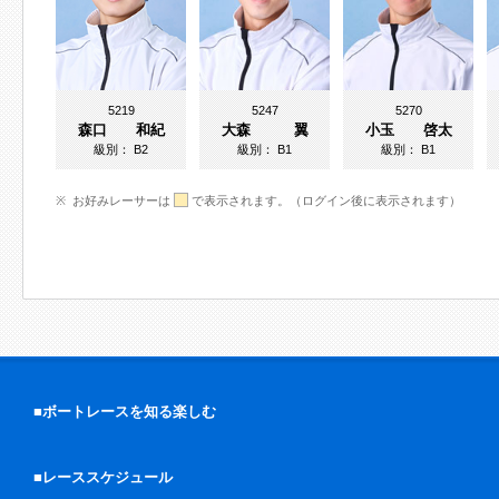
5219
5247
5270
森口 和紀
大森 翼
小玉 啓太
級別：
B2
級別：
B1
級別：
B1
お好みレーサーは
で表示されます。（ログイン後に表示されます）
■ボートレースを知る楽しむ
■レーススケジュール