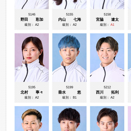
5146
5155
5158
野田 彩加
内山 七海
宮脇 遼太
級別：
A2
級別：
A2
級別：
A1
5195
5199
5212
北村 寧々
垂水 悠
西川 拓利
級別：
A2
級別：
B1
級別：
A2