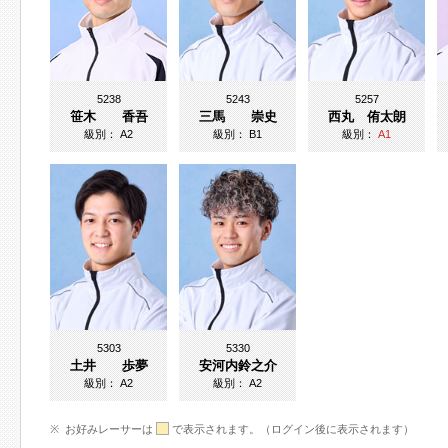
5238
5243
5257
笹木 香吾
三馬 崇史
西丸 侑太朗
級別：
A2
級別：
B1
級別：
A1
5303
5330
土井 歩夢
安河内鈴之介
級別：
A2
級別：
A2
お好みレーサーは
で表示されます。（ログイン後に表示されます）