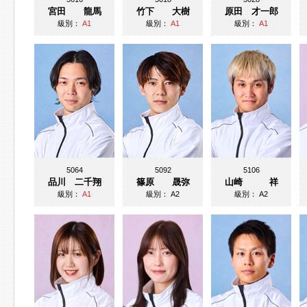
宮田 龍馬
竹下 大樹
原田 才一郎
級別：
A1
級別：
A1
級別：
A1
5064
5092
5106
品川 二千翔
篠原 晟弥
山崎 祥
級別：
A1
級別：
A2
級別：
A2