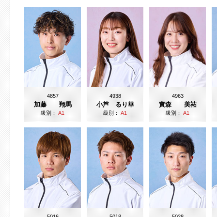
4857
4938
4963
加藤 翔馬
小芦 るり華
實森 美祐
級別：
A1
級別：
A1
級別：
A1
5016
5018
5028