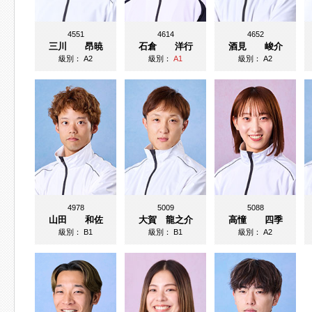
4551
4614
4652
三川 昂暁
石倉 洋行
酒見 峻介
級別：
A2
級別：
A1
級別：
A2
4978
5009
5088
山田 和佐
大賀 龍之介
高憧 四季
級別：
B1
級別：
B1
級別：
A2