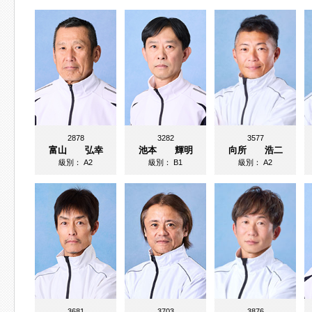
2878
3282
3577
富山 弘幸
池本 輝明
向所 浩二
級別：
A2
級別：
B1
級別：
A2
3681
3703
3876