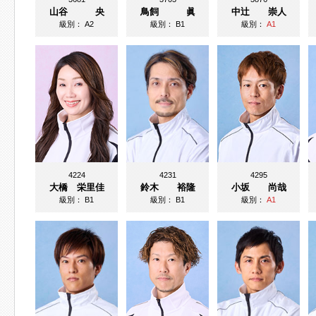
山谷 央
鳥飼 眞
中辻 崇人
級別：
A2
級別：
B1
級別：
A1
4224
4231
4295
大橋 栄里佳
鈴木 裕隆
小坂 尚哉
級別：
B1
級別：
B1
級別：
A1