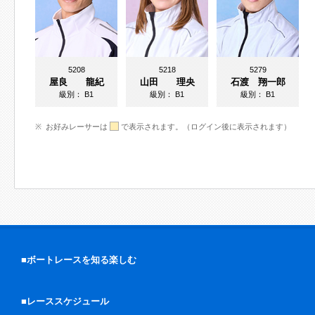
5208
5218
5279
屋良 龍紀
山田 理央
石渡 翔一郎
級別：
B1
級別：
B1
級別：
B1
お好みレーサーは
で表示されます。（ログイン後に表示されます）
■ボートレースを知る楽しむ
■レーススケジュール