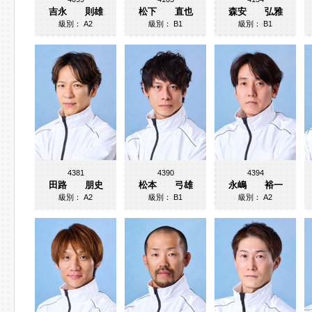
吉永 則雄
松下 直也
森安 弘雅
級別：
A2
級別：
B1
級別：
B1
4381
4390
4394
田路 朋史
松本 弓雄
永嶋 裕一
級別：
A2
級別：
B1
級別：
A2