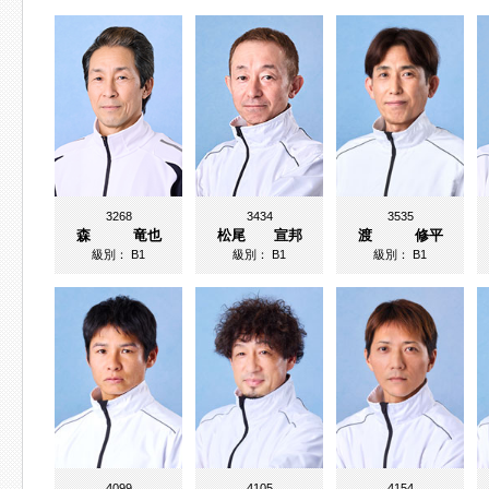
3268
3434
3535
森 竜也
松尾 宣邦
渡 修平
級別：
B1
級別：
B1
級別：
B1
4099
4105
4154