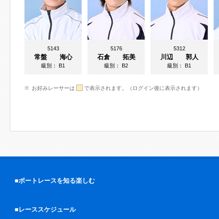
5143
5176
5312
常盤 海心
石倉 拓美
川辺 郭人
級別：
B1
級別：
B2
級別：
B1
お好みレーサーは
で表示されます。（ログイン後に表示されます）
■ボートレースを知る楽しむ
■レーススケジュール