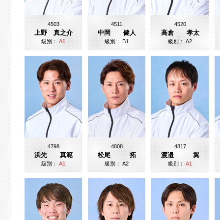
4503
4511
4520
上野 真之介
中岡 健人
高倉 孝太
級別：
A1
級別：
B1
級別：
A2
4798
4808
4817
浜先 真範
松尾 拓
渡邉 翼
級別：
A1
級別：
A2
級別：
A1