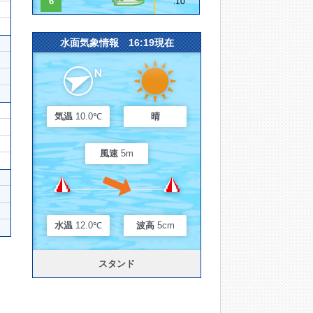
6
.10
水面気象情報 16:19現在
気温
10.0℃
晴
風速
5m
水温
12.0℃
波高
5cm
スタンド