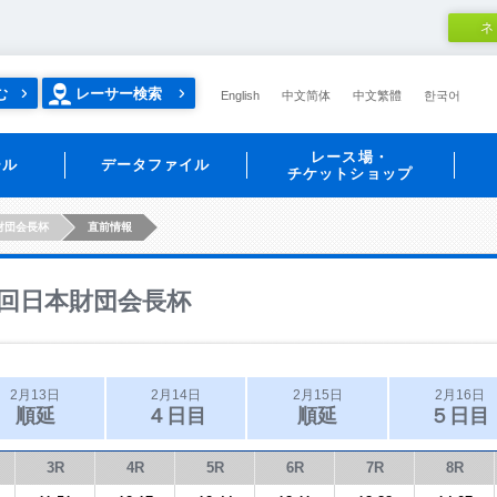
ネ
む
レーサー検索
English
中文简体
中文繁體
한국어
レース場・
ール
データファイル
チケットショップ
財団会長杯
直前情報
回日本財団会長杯
2月13日
2月14日
2月15日
2月16日
順延
４日目
順延
５日目
3R
4R
5R
6R
7R
8R