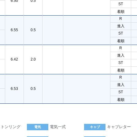
6.50
0.5
ST
着順
R
進入
6.55
0.5
ST
着順
R
進入
6.42
2.0
ST
着順
R
進入
6.53
0.5
ST
着順
ストンリング
電気一式
キャブレター
電気
キャブ