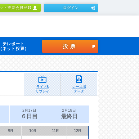
ット投票会員登録
ログイン
テレボート
投票
（ネット投票）
ライブ&
レース場
リプレイ
データ
2月17日
2月18日
６日目
最終日
9R
10R
11R
12R