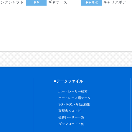
ランクシャフト
ギヤケース
キャリアボデー
ギヤ
キャリボ
。
■データファイル
ボートレーサー検索
ボートレース場データ
SG・PG1・G1記録集
高配当ベスト10
優勝レーサー一覧
ダウンロード・他