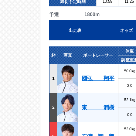
締切予定時刻
10:59
11:25
予選 1800m
出走表
オッズ
体重
枠
写真
ボートレーサー
調整重
50.0kg
國弘 翔平
1
2.0
52.1kg
東 潤樹
2
0.0
52.0kg