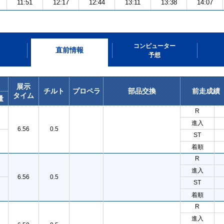
11:51
12:17
12:44
13:11
13:38
14:07
コンピューター
直前情報
予想
展示
チルト
プロペラ
部品交換
前走成績
タイム
量
R
進入
6.56
0.5
ST
着順
R
進入
6.56
0.5
ST
着順
R
進入