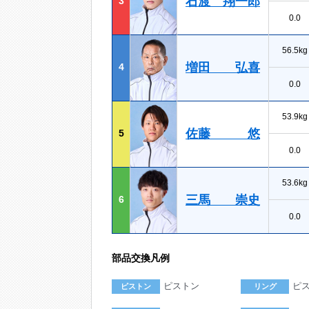
石渡 翔一郎
3
0.0
56.5kg
増田 弘喜
4
0.0
53.9kg
佐藤 悠
5
0.0
53.6kg
三馬 崇史
6
0.0
部品交換凡例
ピストン
ピ
ピストン
リング