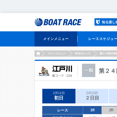
知る楽し
メインメニュー
レーススケジュ
HOME
メインメニュー
本日のレース
第２４回日本
第２４
2月11日
2月12日
初日
２日目
レース
1R
2R