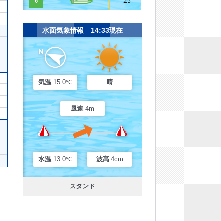
6
.25
水面気象情報 14:33現在
気温
15.0℃
晴
風速
4m
水温
13.0℃
波高
4cm
スタンド