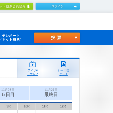
ット投票会員登録
ログイン
テレボート
投票
（ネット投票）
ライブ&
レース場
リプレイ
データ
11月26日
11月27日
５日目
最終日
9R
10R
11R
12R