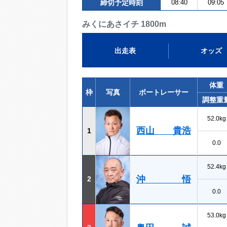
締切予定時刻
08:40
09:05
みくにあさイチ 1800m
出走表
オッズ
体重
枠
写真
ボートレーサー
調整重
52.0kg
西山 貴浩
1
0.0
52.4kg
沖 悟
2
0.0
53.0kg