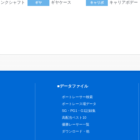
ランクシャフト
ギヤケース
キャリアボデー
ギヤ
キャリボ
。
■データファイル
ボートレーサー検索
ボートレース場データ
SG・PG1・G1記録集
高配当ベスト10
優勝レーサー一覧
ダウンロード・他