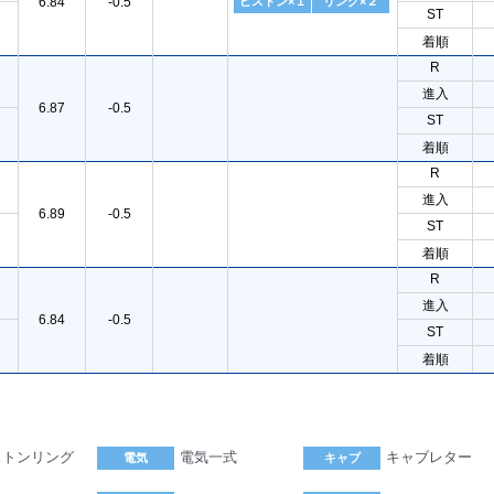
6.84
-0.5
ピストン×１
リング×２
ST
着順
R
進入
6.87
-0.5
ST
着順
R
進入
6.89
-0.5
ST
着順
R
進入
6.84
-0.5
ST
着順
ストンリング
電気一式
キャブレター
電気
キャブ