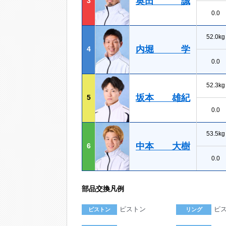
奥田 誠
3
0.0
52.0kg
内堀 学
4
0.0
52.3kg
坂本 雄紀
5
0.0
53.5kg
中本 大樹
6
0.0
部品交換凡例
ピストン
ピ
ピストン
リング