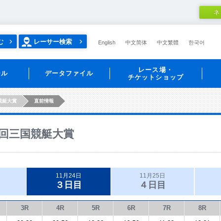
ネ
む
レーサー検索
English
中文简体
中文繁體
한국어
レース場・
ール
データファイル
チケットショップ
競艇大賞
直前情報
回三国競艇大賞
11月24日
11月25日
３日目
４日目
3R
4R
5R
6R
7R
8R