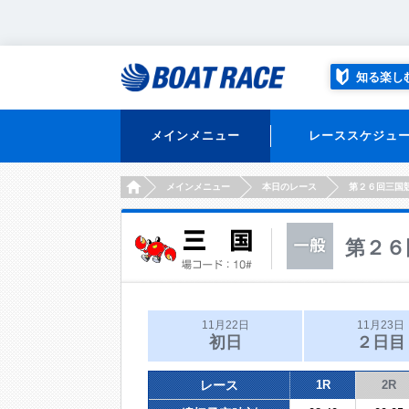
知る楽し
メインメニュー
レーススケジュ
HOME
メインメニュー
本日のレース
第２６回三国
第２６
11月22日
11月23日
初日
２日目
レース
1R
2R