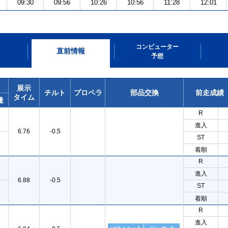
09:30
09:56
10:26
10:56
11:28
12:01
コンピューター
直前情報
予想
展示
チルト
プロペラ
部品交換
前走成績
タイム
量
R
進入
6.76
-0.5
ST
着順
R
進入
6.88
-0.5
ST
着順
R
進入