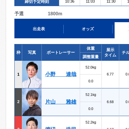
締切予定時刻
10:36
11:03
11:30
予選 1800m
出走表
オッズ
体重
展示
枠
写真
ボートレーサー
チ
タイム
調整重量
52.0kg
小野 達哉
1
6.77
0.
0.0
52.1kg
片山 雅雄
2
6.68
0.
0.0
52.2kg