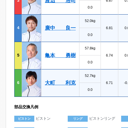
渡辺 浩司
3
6.67
0.
0.0
52.0kg
廣中 良一
4
6.81
0.
0.0
57.8kg
亀本 勇樹
5
6.74
0.
0.0
52.7kg
大町 利克
6
6.71
-0
0.0
部品交換凡例
ピストン
ピストンリング
ピストン
リング