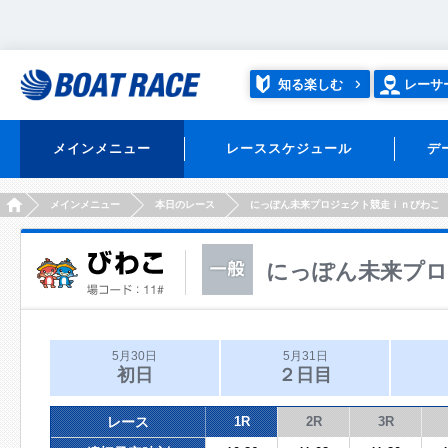
知る楽しむ
レーサ
メインメニュー
レーススケジュール
デ
HOME
メインメニュー
本日のレース
にっぽん未来プロジェクト競走ｉｎびわこ
にっぽん未来プロ
5月30日
5月31日
初日
２日目
レース
1R
2R
3R