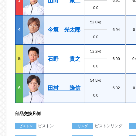
山田 康二
3
6.91
-0
0.0
52.0kg
今垣 光太郎
4
6.94
-0
0.0
52.2kg
石野 貴之
5
6.90
0.
0.0
54.5kg
田村 隆信
6
6.92
-0
0.0
部品交換凡例
ピストン
ピストンリング
ピストン
リング