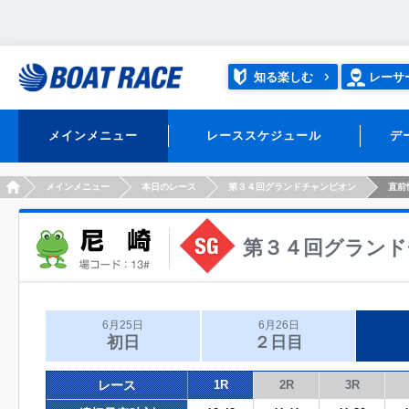
知る楽しむ
レーサ
メインメニュー
レーススケジュール
デ
HOME
メインメニュー
本日のレース
第３４回グランドチャンピオン
直前
第３４回グランド
6月25日
6月26日
初日
２日目
レース
1R
2R
3R