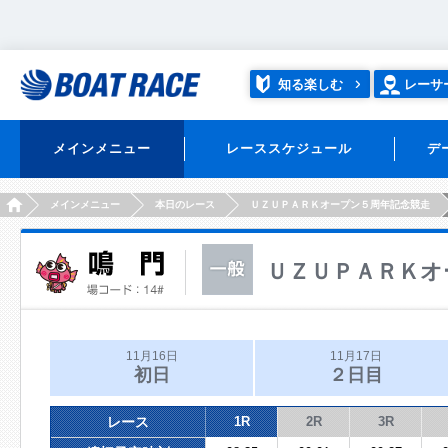
知る楽しむ
レーサ
メインメニュー
レーススケジュール
デ
HOME
メインメニュー
本日のレース
ＵＺＵＰＡＲＫオープン５周年記念競走
ＵＺＵＰＡＲＫオ
11月16日
11月17日
初日
２日目
レース
1R
2R
3R