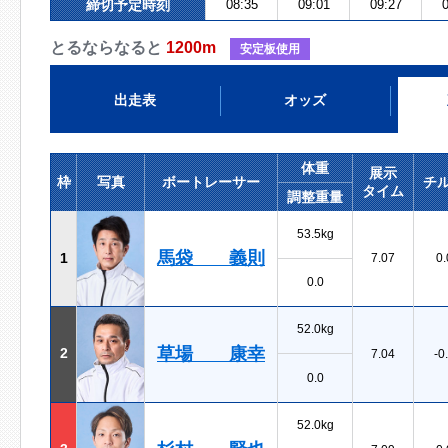
締切予定時刻
08:35
09:01
09:27
0
とるならなると
1200m
安定板使用
出走表
オッズ
体重
展示
枠
写真
ボートレーサー
チ
タイム
調整重量
53.5kg
馬袋 義則
1
7.07
0.
0.0
52.0kg
草場 康幸
2
7.04
-0
0.0
52.0kg