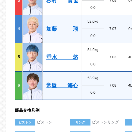
杉村 賢也
3
7.09
0.
0.0
52.0kg
加藤 翔
4
7.07
0.
0.0
54.9kg
垂水 悠
5
7.03
-0
0.0
53.9kg
常盤 海心
6
7.08
-0
0.0
部品交換凡例
ピストン
ピストンリング
ピストン
リング