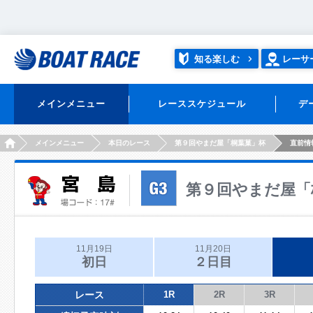
知る楽しむ
レーサ
メインメニュー
レーススケジュール
デ
HOME
メインメニュー
本日のレース
第９回やまだ屋「桐葉菓」杯
直前情
第９回やまだ屋「
11月19日
11月20日
初日
２日目
レース
1R
2R
3R