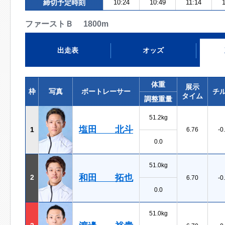
締切予定時刻
10:24
10:49
11:14
ファーストＢ 1800m
出走表
オッズ
体重
展示
枠
写真
ボートレーサー
チ
タイム
調整重量
51.2kg
塩田 北斗
1
6.76
-0
0.0
51.0kg
和田 拓也
2
6.70
-0
0.0
51.0kg