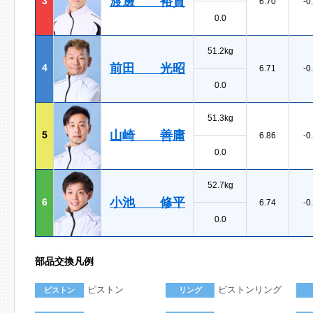
渡邊 裕貴
3
6.70
-0
0.0
51.2kg
前田 光昭
4
6.71
-0
0.0
51.3kg
山崎 善庸
5
6.86
-0
0.0
52.7kg
小池 修平
6
6.74
-0
0.0
部品交換凡例
ピストン
ピストンリング
ピストン
リング