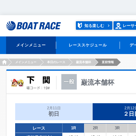
知る楽しむ
レーサ
メインメニュー
レーススケジュール
デ
HOME
メインメニュー
本日のレース
巌流本舗杯
直前情報
巌流本舗杯
2月11日
2月12
初日
２日
レース
1R
2R
3R