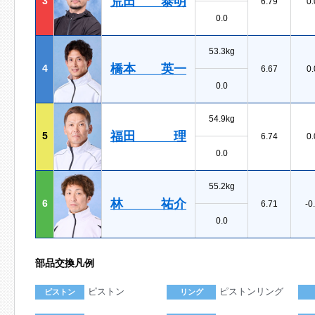
荒田 泰明
3
6.79
0.
0.0
53.3kg
橋本 英一
4
6.67
0.
0.0
54.9kg
福田 理
5
6.74
0.
0.0
55.2kg
林 祐介
6
6.71
-0
0.0
部品交換凡例
ピストン
ピストンリング
ピストン
リング