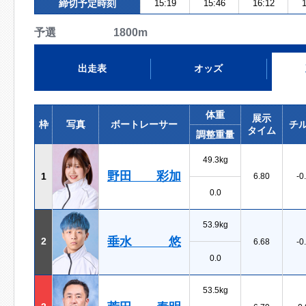
締切予定時刻
15:19
15:46
16:12
1
予選 1800m
出走表
オッズ
体重
展示
枠
写真
ボートレーサー
チ
タイム
調整重量
49.3kg
野田 彩加
1
6.80
-0
0.0
53.9kg
垂水 悠
2
6.68
-0
0.0
53.5kg