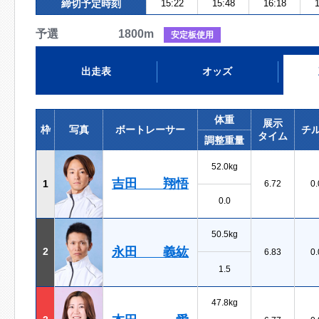
締切予定時刻
15:22
15:48
16:18
1
予選 1800m
安定板使用
出走表
オッズ
体重
展示
枠
写真
ボートレーサー
チ
タイム
調整重量
52.0kg
吉田 翔悟
1
6.72
0.
0.0
50.5kg
永田 義紘
2
6.83
0.
1.5
47.8kg