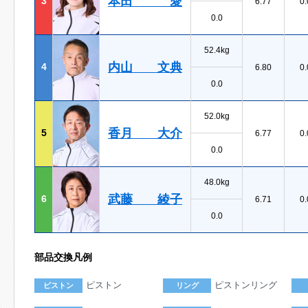
本田 愛
3
6.77
0.
0.0
52.4kg
内山 文典
4
6.80
0.
0.0
52.0kg
香月 大介
5
6.77
0.
0.0
48.0kg
武藤 綾子
6
6.71
0.
0.0
部品交換凡例
ピストン
ピストンリング
ピストン
リング