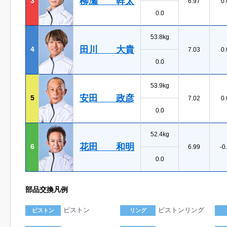
柳瀬 幹太
3
6.97
0.
0.0
53.8kg
田川 大貴
4
7.03
0.
0.0
53.9kg
安田 政彦
5
7.02
0.
0.0
52.4kg
花田 和明
6
6.99
-0
0.0
部品交換凡例
ピストン
ピストンリング
ピストン
リング