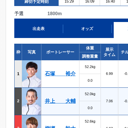
締切予定時刻
15:29
16:09
16:40
1
予選 1800m
出走表
オッズ
体重
展示
枠
写真
ボートレーサー
チ
タイム
調整重量
52.2kg
石塚 裕介
1
6.99
-0
0.0
52.0kg
井上 大輔
2
7.06
-0
0.0
52.6kg