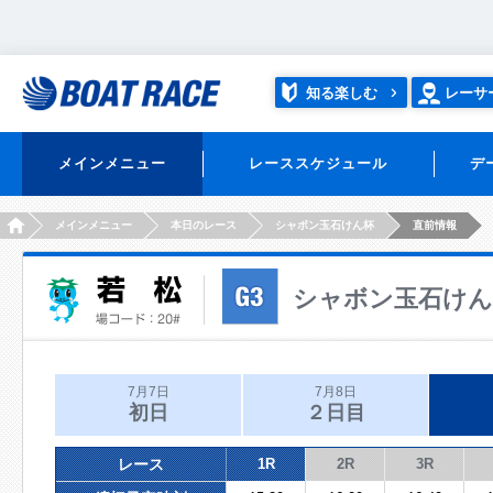
知る楽しむ
レーサ
メインメニュー
レーススケジュール
デ
HOME
メインメニュー
本日のレース
シャボン玉石けん杯
直前情報
シャボン玉石けん
7月7日
7月8日
初日
２日目
レース
1R
2R
3R