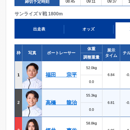
締切予定時刻
08:45
09:11
09:37
1
サンライズＶ戦 1800m
出走表
オッズ
体重
展示
枠
写真
ボートレーサー
チ
タイム
調整重量
52.0kg
福田 宗平
1
6.84
-0
0.0
55.3kg
高橋 龍治
2
6.81
-0
0.0
58.8kg