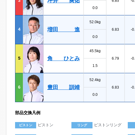
坪井 爽佑
3
6.85
-0
0.0
52.0kg
増田 進
4
6.83
-0
0.0
45.5kg
角 ひとみ
5
6.79
-0
1.5
52.4kg
豊田 訓靖
6
6.83
-0
0.0
部品交換凡例
ピストン
ピストンリング
ピストン
リング