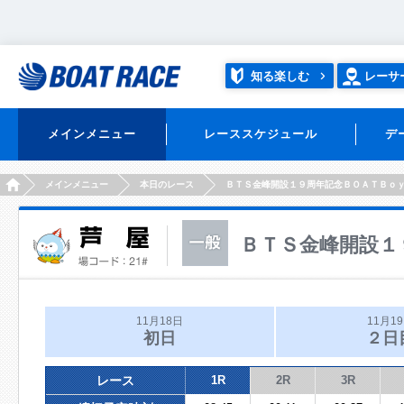
知る楽しむ
レーサ
メインメニュー
レーススケジュール
デ
HOME
メインメニュー
本日のレース
ＢＴＳ金峰開設１９周年記念ＢＯＡＴＢｏ
ＢＴＳ金峰開設１
11月18日
11月1
初日
２日
レース
1R
2R
3R