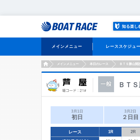
知る楽し
メインメニュー
レーススケジュ
HOME
メインメニュー
本日のレース
ＢＴＳ勝山開
ＢＴＳ
3月1日
3月2日
初日
２日目
レース
1R
2R