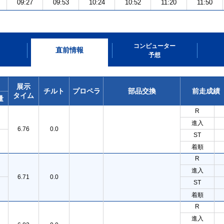
09:27
09:53
10:24
10:52
11:20
11:50
コンピューター
直前情報
予想
展示
チルト
プロペラ
部品交換
前走成績
タイム
量
R
進入
6.76
0.0
ST
着順
R
進入
6.71
0.0
ST
着順
R
進入