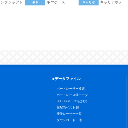
ランクシャフト
ギヤケース
キャリアボデー
ギヤ
キャリボ
。
■データファイル
ボートレーサー検索
ボートレース場データ
SG・PG1・G1記録集
高配当ベスト10
優勝レーサー一覧
ダウンロード・他