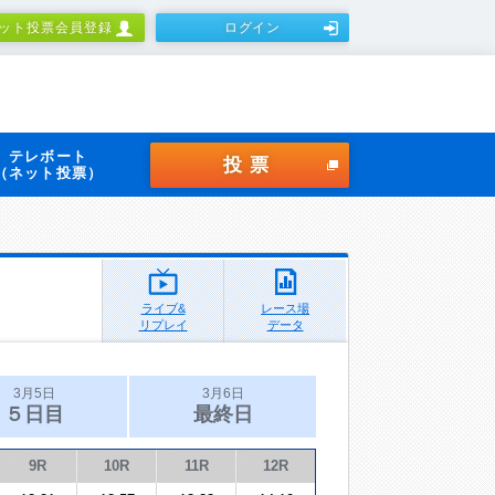
ット投票会員登録
ログイン
テレボート
投票
（ネット投票）
ライブ&
レース場
リプレイ
データ
3月5日
3月6日
５日目
最終日
9R
10R
11R
12R