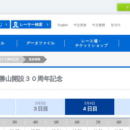
ネ
む
レーサー検索
English
中文简体
中文繁體
한국어
レース場・
ール
データファイル
チケットショップ
設３０周年記念
直前情報
勝山開設３０周年記念
3月3日
3月4日
３日目
４日目
3R
4R
5R
6R
7R
8R