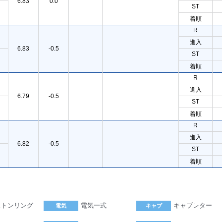
6.83
0.0
ST
着順
R
進入
6.83
-0.5
ST
着順
R
進入
6.79
-0.5
ST
着順
R
進入
6.82
-0.5
ST
着順
ストンリング
電気一式
キャブレター
電気
キャブ