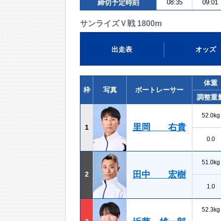
締切予定時刻
08:35
09:01
サンライズＶ戦 1800m
出走表
オッズ
体重
枠
写真
ボートレーサー
調整重
52.0kg
里岡 右貴
1
0.0
51.0kg
田中 宏樹
2
1.0
52.3kg