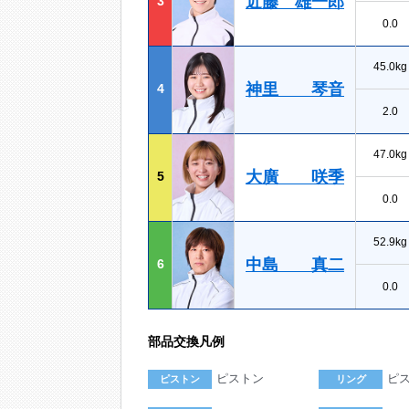
近藤 雄一郎
3
0.0
45.0kg
神里 琴音
4
2.0
47.0kg
大廣 咲季
5
0.0
52.9kg
中島 真二
6
0.0
部品交換凡例
ピストン
ピ
ピストン
リング