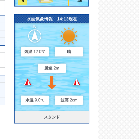
5
.39
水面気象情報 14:13現在
気温
12.0℃
晴
風速
2m
水温
9.0℃
波高
2cm
スタンド