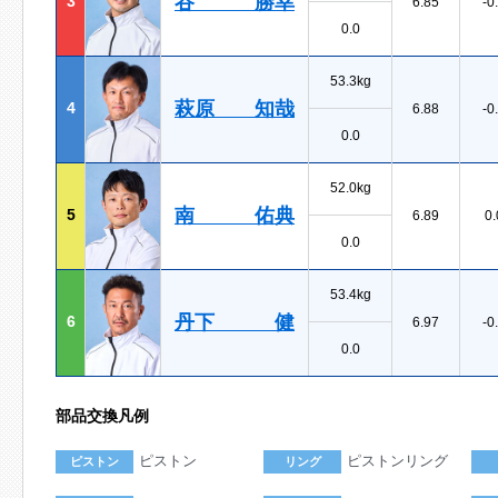
谷 勝幸
3
6.85
-0
0.0
53.3kg
萩原 知哉
4
6.88
-0
0.0
52.0kg
南 佑典
5
6.89
0.
0.0
53.4kg
丹下 健
6
6.97
-0
0.0
部品交換凡例
ピストン
ピストンリング
ピストン
リング