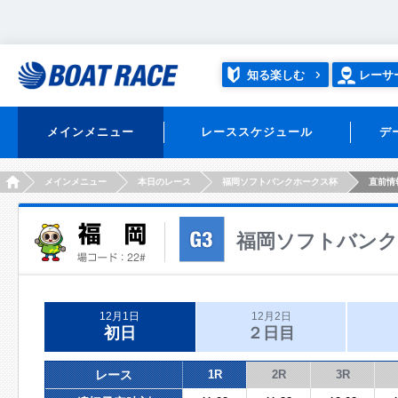
知る楽しむ
レーサ
メインメニュー
レーススケジュール
デ
HOME
メインメニュー
本日のレース
福岡ソフトバンクホークス杯
直前情
福岡ソフトバンク
12月1日
12月2日
初日
２日目
レース
1R
2R
3R