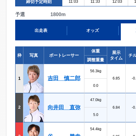
締切予定時刻
11:03
11:33
12:03
1
予選 1800m
出走表
オッズ
体重
展示
枠
写真
ボートレーサー
チ
タイム
調整重量
56.3kg
吉田 慎二郎
1
6.85
-0
0.0
47.0kg
向井田 直弥
2
6.84
-0
5.0
54.4kg