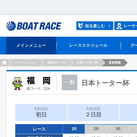
知る楽しむ
レーサ
メインメニュー
レーススケジュール
デ
HOME
メインメニュー
本日のレース
日本トーター杯
直前情報
日本トーター杯
5月23日
5月24日
初日
２日目
レース
1R
2R
3R