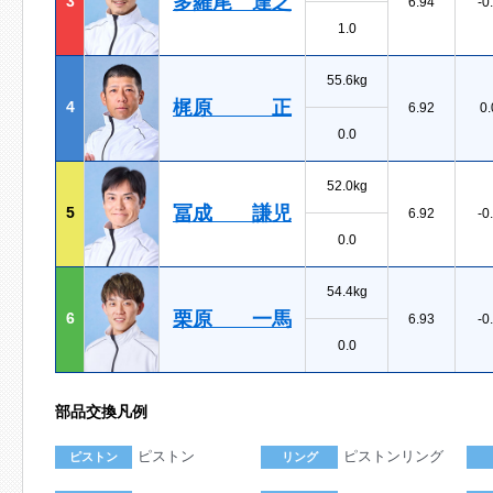
多羅尾 達之
3
6.94
-0
1.0
55.6kg
梶原 正
4
6.92
0.
0.0
52.0kg
冨成 謙児
5
6.92
-0
0.0
54.4kg
栗原 一馬
6
6.93
-0
0.0
部品交換凡例
ピストン
ピストンリング
ピストン
リング