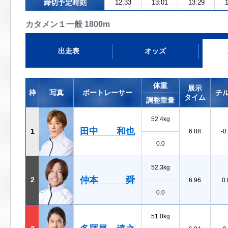
締切予定時刻
12:33
13:01
13:29
1
カタメン１一般 1800m
出走表
オッズ
体重
展示
枠
写真
ボートレーサー
チ
タイム
調整重量
52.4kg
田中 和也
1
6.88
-0
0.0
52.3kg
仲本 舜
2
6.96
0.
0.0
51.0kg