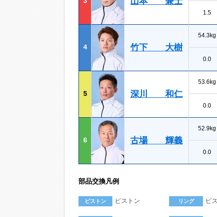
山本 兼士
3
1.5
54.3kg
竹下 大樹
4
0.0
53.6kg
深川 和仁
5
0.0
52.9kg
古場 輝義
6
0.0
部品交換凡例
ピストン
ピ
ピストン
リング