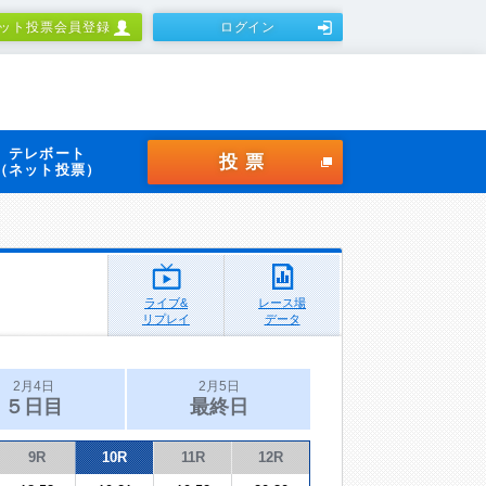
ット投票会員登録
ログイン
テレボート
投票
（ネット投票）
ライブ&
レース場
リプレイ
データ
2月4日
2月5日
５日目
最終日
9R
10R
11R
12R