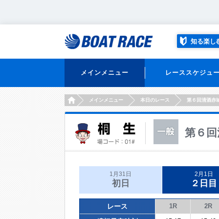
知る楽し
メインメニュー
レーススケジュ
HOME
メインメニュー
本日のレース
第６回清酒赤
第６回
1月31日
2月1日
初日
２日目
レース
1R
2R