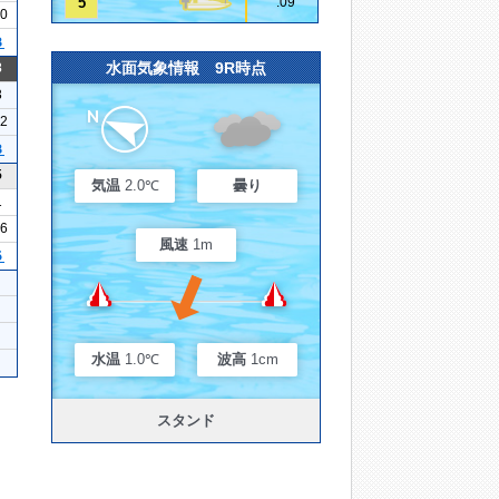
5
.09
10
３
水面気象情報 9R時点
3
3
12
３
5
気温
2.0℃
曇り
1
16
風速
1m
５
水温
1.0℃
波高
1cm
スタンド