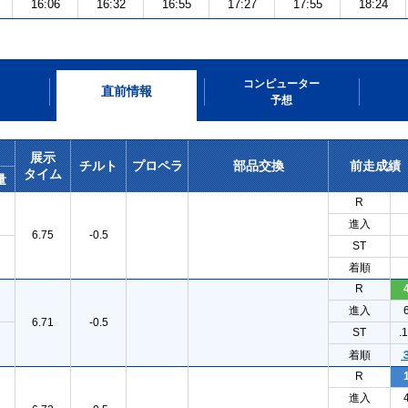
16:06
16:32
16:55
17:27
17:55
18:24
コンピューター
直前情報
予想
展示
チルト
プロペラ
部品交換
前走成績
タイム
量
R
進入
6.75
-0.5
ST
着順
R
進入
6.71
-0.5
ST
.
着順
R
進入