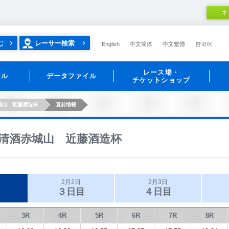
ネ
む
レーサー検索
English
中文简体
中文繁體
한국어
レース場・
ール
データファイル
チケットショップ
城山 近藤酒造杯
直前情報
清酒赤城山 近藤酒造杯
2月2日
2月3日
３日目
４日目
3R
4R
5R
6R
7R
8R