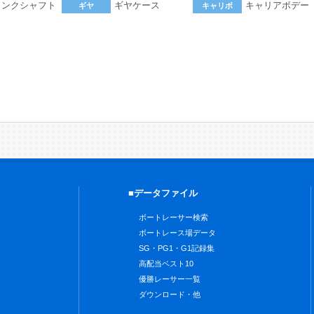
ランクシャフト
ギヤケース
キャリアボデー
ギヤ
キャリボ
。
■データファイル
ボートレーサー検索
ボートレース場データ
SG・PG1・G1記録集
高配当ベスト10
優勝レーサー一覧
ダウンロード・他