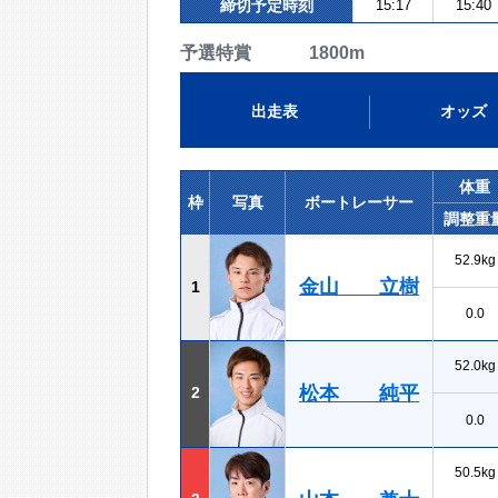
締切予定時刻
15:17
15:40
予選特賞 1800m
出走表
オッズ
体重
枠
写真
ボートレーサー
調整重
52.9kg
金山 立樹
1
0.0
52.0kg
松本 純平
2
0.0
50.5kg