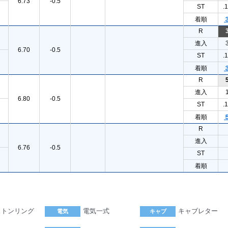
6.73
-0.5
ST
.
着順
R
進入
6.70
-0.5
ST
.
着順
R
進入
6.80
-0.5
ST
.
着順
R
進入
6.76
-0.5
ST
着順
ストンリング
電気一式
キャブレター
電気
キャブ