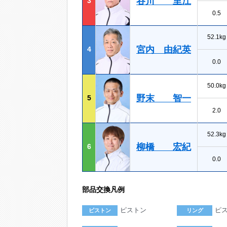
谷川 里江
3
0.5
52.1kg
宮内 由紀英
4
0.0
50.0kg
野末 智一
5
2.0
52.3kg
柳橋 宏紀
6
0.0
部品交換凡例
ピストン
ピ
ピストン
リング