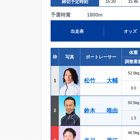
締切予定時刻
15:20
15:46
予選特賞 1800m
出走表
オッズ
体重
枠
写真
ボートレーサー
調整重
52.0kg
松竹 大輔
1
0.0
50.5kg
鈴木 唯由
2
1.5
46.5kg