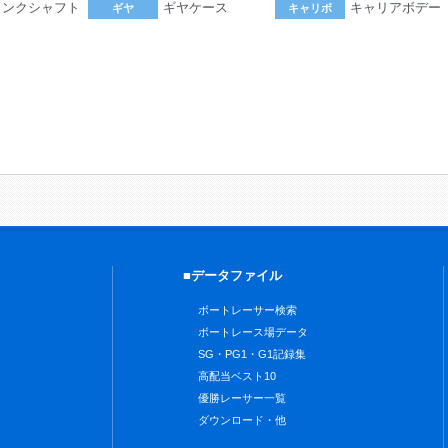
ランクシャフト
ギヤケース
キャリアボデー
ギヤ
キャリボ
。
■データファイル
ボートレーサー検索
ボートレース場データ
SG・PG1・G1記録集
高配当ベスト10
優勝レーサー一覧
ダウンロード・他