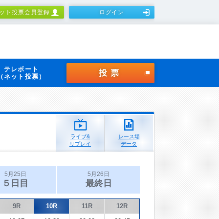
ット投票会員登録
ログイン
テレボート
投票
（ネット投票）
ライブ&
レース場
リプレイ
データ
5月25日
5月26日
５日目
最終日
9R
10R
11R
12R