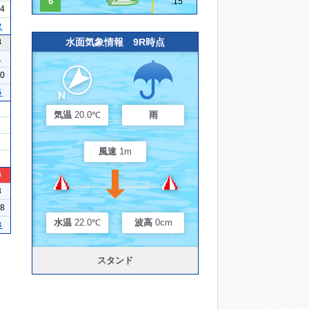
6
.15
14
２
水面気象情報 9R時点
3
1
10
５
気温
20.0℃
雨
風速
1m
6
3
18
水温
22.0℃
波高
0cm
３
スタンド