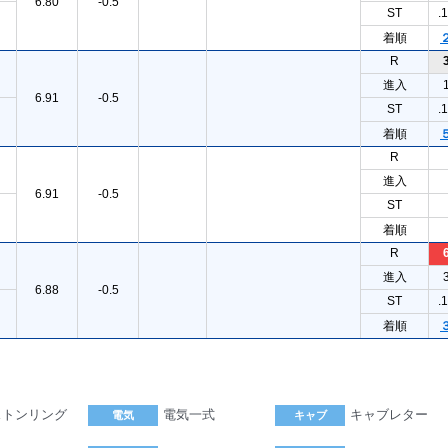
6.80
-0.5
ST
.
着順
R
進入
6.91
-0.5
ST
.
着順
R
進入
6.91
-0.5
ST
着順
R
進入
6.88
-0.5
ST
.
着順
ストンリング
電気一式
キャブレター
電気
キャブ