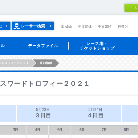
ネ
む
レーサー検索
English
中文简体
中文繁體
한국어
レース場・
ール
データファイル
チケットショップ
ドトロフィー２０２１
直前情報
スワードトロフィー２０２１
5月23日
5月24日
３日目
４日目
3R
4R
5R
6R
7R
8R