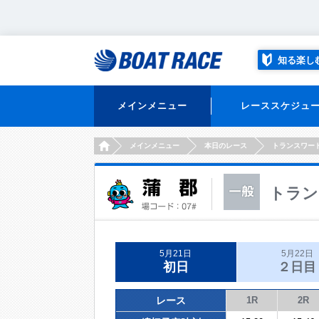
知る楽し
メインメニュー
レーススケジュ
HOME
メインメニュー
本日のレース
トランスワー
トラン
5月21日
5月22日
初日
２日目
レース
1R
2R