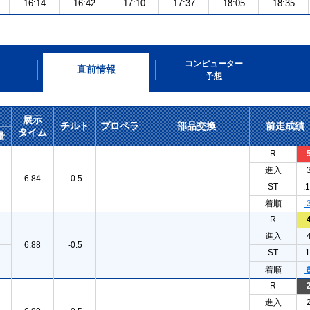
16:14
16:42
17:10
17:37
18:05
18:35
コンピューター
直前情報
予想
展示
チルト
プロペラ
部品交換
前走成績
タイム
量
R
進入
6.84
-0.5
ST
.
着順
R
進入
6.88
-0.5
ST
.
着順
R
進入